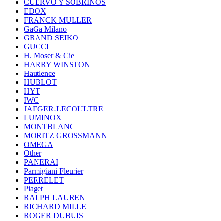
CUERVO Y SOBRINOS
EDOX
FRANCK MULLER
GaGa Milano
GRAND SEIKO
GUCCI
H. Moser & Cie
HARRY WINSTON
Hautlence
HUBLOT
HYT
IWC
JAEGER-LECOULTRE
LUMINOX
MONTBLANC
MORITZ GROSSMANN
OMEGA
Other
PANERAI
Parmigiani Fleurier
PERRELET
Piaget
RALPH LAUREN
RICHARD MILLE
ROGER DUBUIS