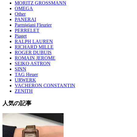
MORITZ GROSSMANN
OMEGA
Other
PANERAI
Parmigiani Fleurier
PERRELET
Piaget
RALPH LAUREN
RICHARD MILLE
ROGER DUBUIS
ROMAIN JEROME
SEIKO ASTRON
SINN
TAG Heuer
URWERK
VACHERON CONSTANTIN
ZENITH
人気の記事