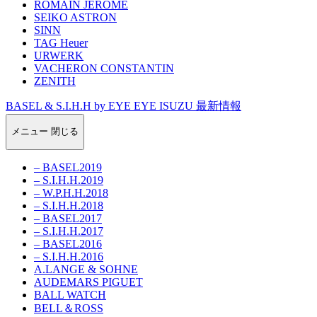
ROMAIN JEROME
SEIKO ASTRON
SINN
TAG Heuer
URWERK
VACHERON CONSTANTIN
ZENITH
BASEL & S.I.H.H by EYE EYE ISUZU 最新情報
メニュー
閉じる
– BASEL2019
– S.I.H.H.2019
– W.P.H.H.2018
– S.I.H.H.2018
– BASEL2017
– S.I.H.H.2017
– BASEL2016
– S.I.H.H.2016
A.LANGE & SOHNE
AUDEMARS PIGUET
BALL WATCH
BELL＆ROSS