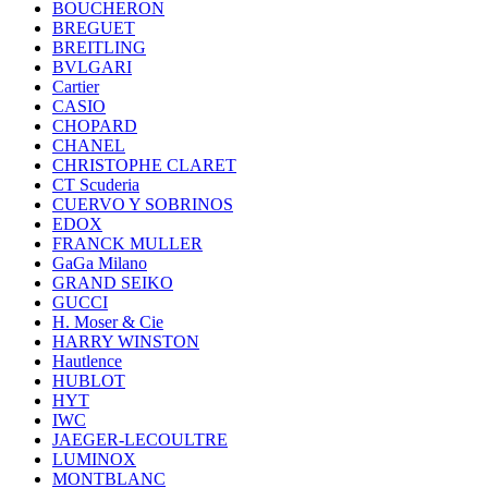
BOUCHERON
BREGUET
BREITLING
BVLGARI
Cartier
CASIO
CHOPARD
CHANEL
CHRISTOPHE CLARET
CT Scuderia
CUERVO Y SOBRINOS
EDOX
FRANCK MULLER
GaGa Milano
GRAND SEIKO
GUCCI
H. Moser & Cie
HARRY WINSTON
Hautlence
HUBLOT
HYT
IWC
JAEGER-LECOULTRE
LUMINOX
MONTBLANC