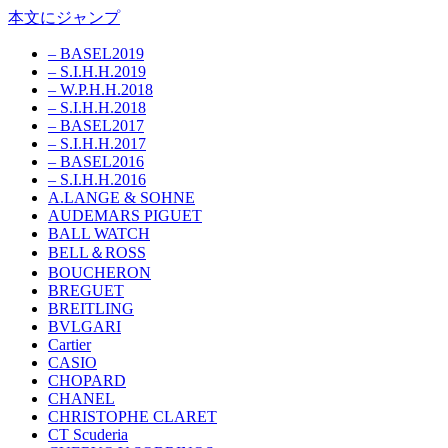
本文にジャンプ
– BASEL2019
– S.I.H.H.2019
– W.P.H.H.2018
– S.I.H.H.2018
– BASEL2017
– S.I.H.H.2017
– BASEL2016
– S.I.H.H.2016
A.LANGE & SOHNE
AUDEMARS PIGUET
BALL WATCH
BELL＆ROSS
BOUCHERON
BREGUET
BREITLING
BVLGARI
Cartier
CASIO
CHOPARD
CHANEL
CHRISTOPHE CLARET
CT Scuderia