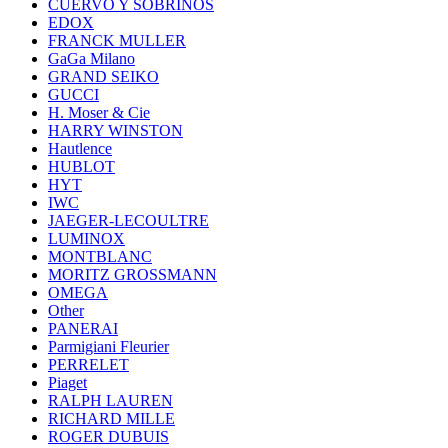
CUERVO Y SOBRINOS
EDOX
FRANCK MULLER
GaGa Milano
GRAND SEIKO
GUCCI
H. Moser & Cie
HARRY WINSTON
Hautlence
HUBLOT
HYT
IWC
JAEGER-LECOULTRE
LUMINOX
MONTBLANC
MORITZ GROSSMANN
OMEGA
Other
PANERAI
Parmigiani Fleurier
PERRELET
Piaget
RALPH LAUREN
RICHARD MILLE
ROGER DUBUIS