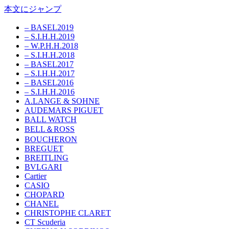
本文にジャンプ
– BASEL2019
– S.I.H.H.2019
– W.P.H.H.2018
– S.I.H.H.2018
– BASEL2017
– S.I.H.H.2017
– BASEL2016
– S.I.H.H.2016
A.LANGE & SOHNE
AUDEMARS PIGUET
BALL WATCH
BELL＆ROSS
BOUCHERON
BREGUET
BREITLING
BVLGARI
Cartier
CASIO
CHOPARD
CHANEL
CHRISTOPHE CLARET
CT Scuderia