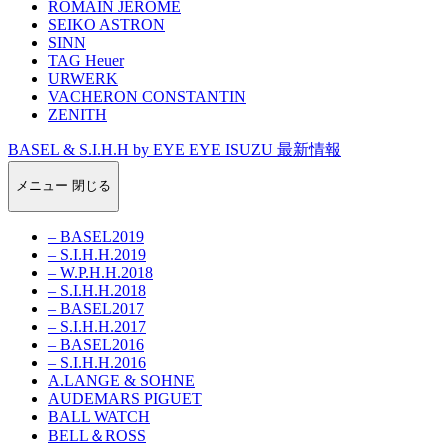
ROMAIN JEROME
SEIKO ASTRON
SINN
TAG Heuer
URWERK
VACHERON CONSTANTIN
ZENITH
BASEL & S.I.H.H by EYE EYE ISUZU 最新情報
メニュー
閉じる
– BASEL2019
– S.I.H.H.2019
– W.P.H.H.2018
– S.I.H.H.2018
– BASEL2017
– S.I.H.H.2017
– BASEL2016
– S.I.H.H.2016
A.LANGE & SOHNE
AUDEMARS PIGUET
BALL WATCH
BELL＆ROSS