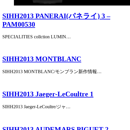
SIHH2013 PANERAI(パネライ) 3 –
PAM00530
SPECIALITIES collction LUMIN…
SIHH2013 MONTBLANC
SIHH2013 MONTBLANC/モンブラン新作情報…
SIHH2013 Jaeger-LeCoultre 1
SIHH2013 Jaeger-LeCoultre/ジャ…
SIHH2013 AUDEMARS PIGUET 2