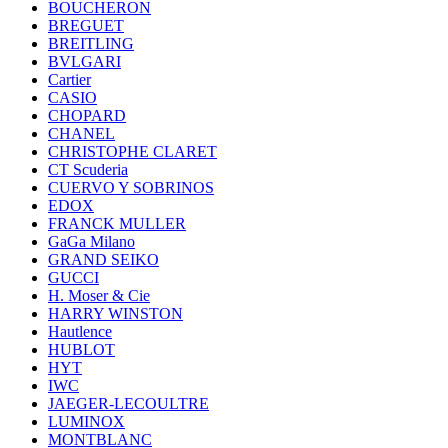
BOUCHERON
BREGUET
BREITLING
BVLGARI
Cartier
CASIO
CHOPARD
CHANEL
CHRISTOPHE CLARET
CT Scuderia
CUERVO Y SOBRINOS
EDOX
FRANCK MULLER
GaGa Milano
GRAND SEIKO
GUCCI
H. Moser & Cie
HARRY WINSTON
Hautlence
HUBLOT
HYT
IWC
JAEGER-LECOULTRE
LUMINOX
MONTBLANC