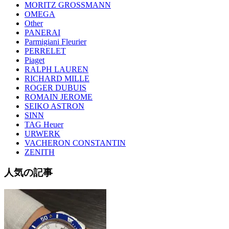
MORITZ GROSSMANN
OMEGA
Other
PANERAI
Parmigiani Fleurier
PERRELET
Piaget
RALPH LAUREN
RICHARD MILLE
ROGER DUBUIS
ROMAIN JEROME
SEIKO ASTRON
SINN
TAG Heuer
URWERK
VACHERON CONSTANTIN
ZENITH
人気の記事