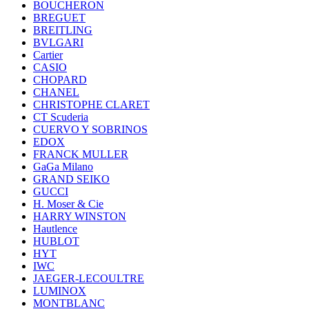
BOUCHERON
BREGUET
BREITLING
BVLGARI
Cartier
CASIO
CHOPARD
CHANEL
CHRISTOPHE CLARET
CT Scuderia
CUERVO Y SOBRINOS
EDOX
FRANCK MULLER
GaGa Milano
GRAND SEIKO
GUCCI
H. Moser & Cie
HARRY WINSTON
Hautlence
HUBLOT
HYT
IWC
JAEGER-LECOULTRE
LUMINOX
MONTBLANC