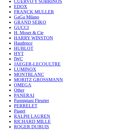
CUERVO Y SOBRINOS
EDOX
FRANCK MULLER
GaGa Milano
GRAND SEIKO
GUCCI
H. Moser & Cie
HARRY WINSTON
Hautlence
HUBLOT
HYT
IWC
JAEGER-LECOULTRE
LUMINOX
MONTBLANC
MORITZ GROSSMANN
OMEGA
Other
PANERAI
Parmigiani Fleurier
PERRELET
Piaget
RALPH LAUREN
RICHARD MILLE
ROGER DUBUIS