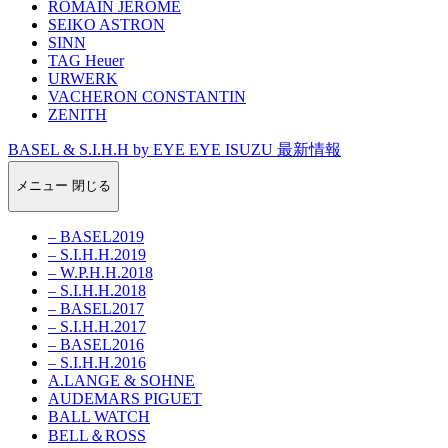
ROMAIN JEROME
SEIKO ASTRON
SINN
TAG Heuer
URWERK
VACHERON CONSTANTIN
ZENITH
BASEL & S.I.H.H by EYE EYE ISUZU 最新情報
メニュー
閉じる
– BASEL2019
– S.I.H.H.2019
– W.P.H.H.2018
– S.I.H.H.2018
– BASEL2017
– S.I.H.H.2017
– BASEL2016
– S.I.H.H.2016
A.LANGE & SOHNE
AUDEMARS PIGUET
BALL WATCH
BELL＆ROSS