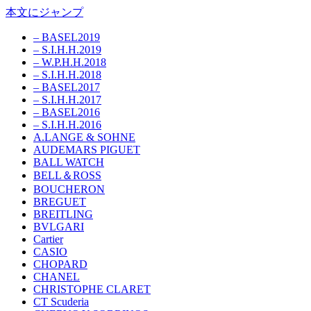
本文にジャンプ
– BASEL2019
– S.I.H.H.2019
– W.P.H.H.2018
– S.I.H.H.2018
– BASEL2017
– S.I.H.H.2017
– BASEL2016
– S.I.H.H.2016
A.LANGE & SOHNE
AUDEMARS PIGUET
BALL WATCH
BELL＆ROSS
BOUCHERON
BREGUET
BREITLING
BVLGARI
Cartier
CASIO
CHOPARD
CHANEL
CHRISTOPHE CLARET
CT Scuderia