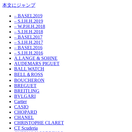
本文にジャンプ
– BASEL2019
– S.I.H.H.2019
– W.P.H.H.2018
– S.I.H.H.2018
– BASEL2017
– S.I.H.H.2017
– BASEL2016
– S.I.H.H.2016
A.LANGE & SOHNE
AUDEMARS PIGUET
BALL WATCH
BELL＆ROSS
BOUCHERON
BREGUET
BREITLING
BVLGARI
Cartier
CASIO
CHOPARD
CHANEL
CHRISTOPHE CLARET
CT Scuderia