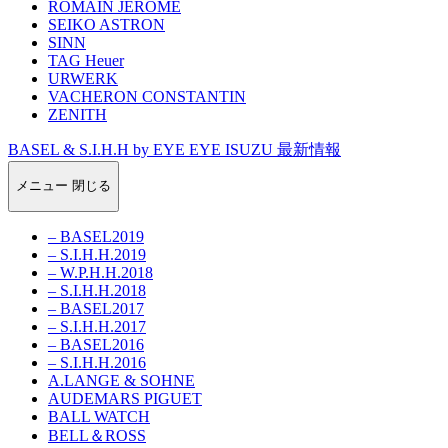
ROMAIN JEROME
SEIKO ASTRON
SINN
TAG Heuer
URWERK
VACHERON CONSTANTIN
ZENITH
BASEL & S.I.H.H by EYE EYE ISUZU 最新情報
メニュー
閉じる
– BASEL2019
– S.I.H.H.2019
– W.P.H.H.2018
– S.I.H.H.2018
– BASEL2017
– S.I.H.H.2017
– BASEL2016
– S.I.H.H.2016
A.LANGE & SOHNE
AUDEMARS PIGUET
BALL WATCH
BELL＆ROSS