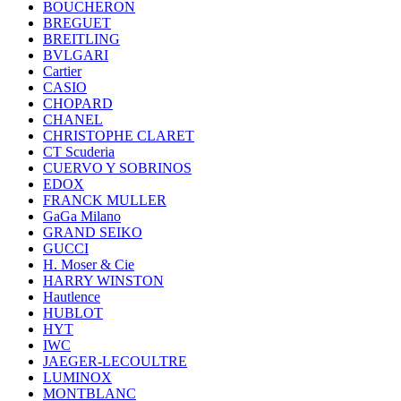
BOUCHERON
BREGUET
BREITLING
BVLGARI
Cartier
CASIO
CHOPARD
CHANEL
CHRISTOPHE CLARET
CT Scuderia
CUERVO Y SOBRINOS
EDOX
FRANCK MULLER
GaGa Milano
GRAND SEIKO
GUCCI
H. Moser & Cie
HARRY WINSTON
Hautlence
HUBLOT
HYT
IWC
JAEGER-LECOULTRE
LUMINOX
MONTBLANC