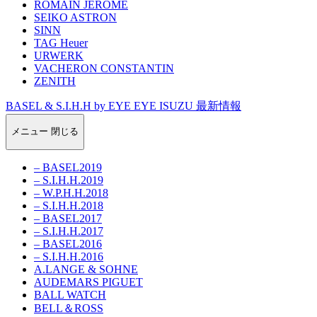
ROMAIN JEROME
SEIKO ASTRON
SINN
TAG Heuer
URWERK
VACHERON CONSTANTIN
ZENITH
BASEL & S.I.H.H by EYE EYE ISUZU 最新情報
メニュー
閉じる
– BASEL2019
– S.I.H.H.2019
– W.P.H.H.2018
– S.I.H.H.2018
– BASEL2017
– S.I.H.H.2017
– BASEL2016
– S.I.H.H.2016
A.LANGE & SOHNE
AUDEMARS PIGUET
BALL WATCH
BELL＆ROSS