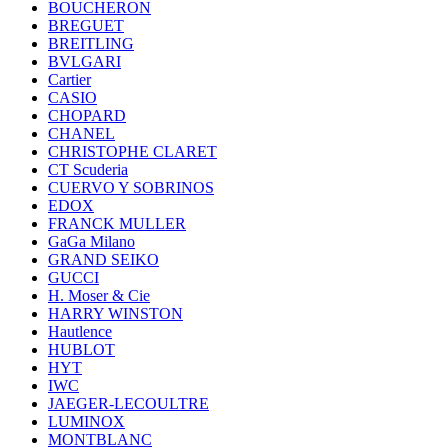
BOUCHERON
BREGUET
BREITLING
BVLGARI
Cartier
CASIO
CHOPARD
CHANEL
CHRISTOPHE CLARET
CT Scuderia
CUERVO Y SOBRINOS
EDOX
FRANCK MULLER
GaGa Milano
GRAND SEIKO
GUCCI
H. Moser & Cie
HARRY WINSTON
Hautlence
HUBLOT
HYT
IWC
JAEGER-LECOULTRE
LUMINOX
MONTBLANC