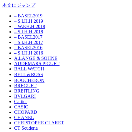
本文にジャンプ
– BASEL2019
– S.I.H.H.2019
– W.P.H.H.2018
– S.I.H.H.2018
– BASEL2017
– S.I.H.H.2017
– BASEL2016
– S.I.H.H.2016
A.LANGE & SOHNE
AUDEMARS PIGUET
BALL WATCH
BELL＆ROSS
BOUCHERON
BREGUET
BREITLING
BVLGARI
Cartier
CASIO
CHOPARD
CHANEL
CHRISTOPHE CLARET
CT Scuderia