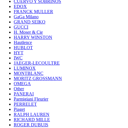
CUERVO Y SOBRINOS
EDOX
FRANCK MULLER
GaGa Milano
GRAND SEIKO
GUCCI
H. Moser & Cie
HARRY WINSTON
Hautlence
HUBLOT
HYT
IWC
JAEGER-LECOULTRE
LUMINOX
MONTBLANC
MORITZ GROSSMANN
OMEGA
Other
PANERAI
Parmigiani Fleurier
PERRELET
Piaget
RALPH LAUREN
RICHARD MILLE
ROGER DUBUIS