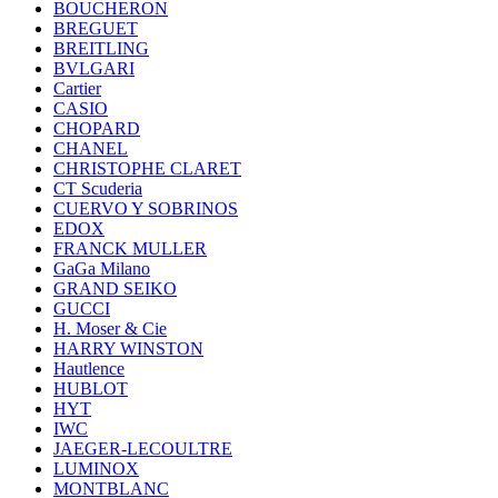
BOUCHERON
BREGUET
BREITLING
BVLGARI
Cartier
CASIO
CHOPARD
CHANEL
CHRISTOPHE CLARET
CT Scuderia
CUERVO Y SOBRINOS
EDOX
FRANCK MULLER
GaGa Milano
GRAND SEIKO
GUCCI
H. Moser & Cie
HARRY WINSTON
Hautlence
HUBLOT
HYT
IWC
JAEGER-LECOULTRE
LUMINOX
MONTBLANC