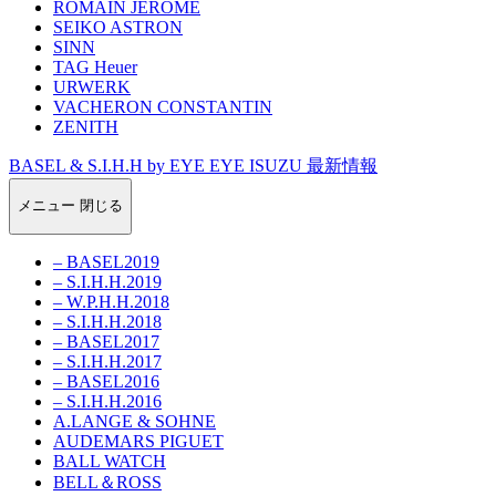
ROMAIN JEROME
SEIKO ASTRON
SINN
TAG Heuer
URWERK
VACHERON CONSTANTIN
ZENITH
BASEL & S.I.H.H by EYE EYE ISUZU 最新情報
メニュー
閉じる
– BASEL2019
– S.I.H.H.2019
– W.P.H.H.2018
– S.I.H.H.2018
– BASEL2017
– S.I.H.H.2017
– BASEL2016
– S.I.H.H.2016
A.LANGE & SOHNE
AUDEMARS PIGUET
BALL WATCH
BELL＆ROSS