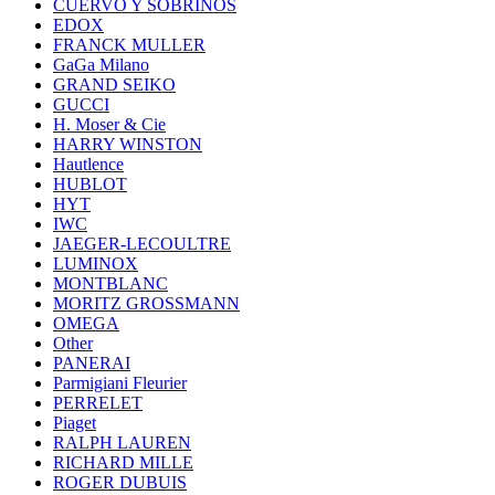
CUERVO Y SOBRINOS
EDOX
FRANCK MULLER
GaGa Milano
GRAND SEIKO
GUCCI
H. Moser & Cie
HARRY WINSTON
Hautlence
HUBLOT
HYT
IWC
JAEGER-LECOULTRE
LUMINOX
MONTBLANC
MORITZ GROSSMANN
OMEGA
Other
PANERAI
Parmigiani Fleurier
PERRELET
Piaget
RALPH LAUREN
RICHARD MILLE
ROGER DUBUIS