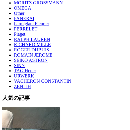
MORITZ GROSSMANN
OMEGA
Other
PANERAI
Parmigiani Fleurier
PERRELET
Piaget
RALPH LAUREN
RICHARD MILLE
ROGER DUBUIS
ROMAIN JEROME
SEIKO ASTRON
SINN
TAG Heuer
URWERK
VACHERON CONSTANTIN
ZENITH
人気の記事