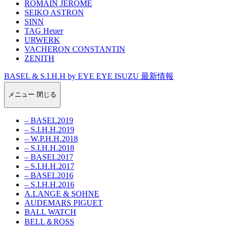
ROMAIN JEROME
SEIKO ASTRON
SINN
TAG Heuer
URWERK
VACHERON CONSTANTIN
ZENITH
BASEL & S.I.H.H by EYE EYE ISUZU 最新情報
メニュー
閉じる
– BASEL2019
– S.I.H.H.2019
– W.P.H.H.2018
– S.I.H.H.2018
– BASEL2017
– S.I.H.H.2017
– BASEL2016
– S.I.H.H.2016
A.LANGE & SOHNE
AUDEMARS PIGUET
BALL WATCH
BELL＆ROSS