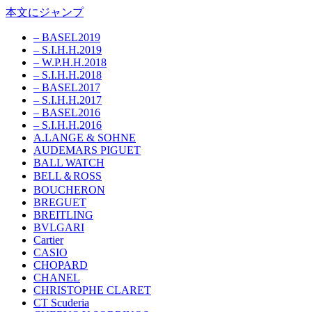
本文にジャンプ
– BASEL2019
– S.I.H.H.2019
– W.P.H.H.2018
– S.I.H.H.2018
– BASEL2017
– S.I.H.H.2017
– BASEL2016
– S.I.H.H.2016
A.LANGE & SOHNE
AUDEMARS PIGUET
BALL WATCH
BELL＆ROSS
BOUCHERON
BREGUET
BREITLING
BVLGARI
Cartier
CASIO
CHOPARD
CHANEL
CHRISTOPHE CLARET
CT Scuderia