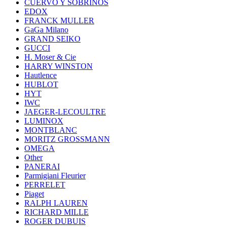
CUERVO Y SOBRINOS
EDOX
FRANCK MULLER
GaGa Milano
GRAND SEIKO
GUCCI
H. Moser & Cie
HARRY WINSTON
Hautlence
HUBLOT
HYT
IWC
JAEGER-LECOULTRE
LUMINOX
MONTBLANC
MORITZ GROSSMANN
OMEGA
Other
PANERAI
Parmigiani Fleurier
PERRELET
Piaget
RALPH LAUREN
RICHARD MILLE
ROGER DUBUIS