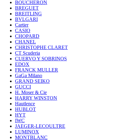
BOUCHERON
BREGUET
BREITLING
BVLGARI
Cartier
CASIO
CHOPARD
CHANEL
CHRISTOPHE CLARET
CT Scuderia
CUERVO Y SOBRINOS
EDOX
FRANCK MULLER
GaGa Milano
GRAND SEIKO
GUCCI
H. Moser & Cie
HARRY WINSTON
Hautlence
HUBLOT
HYT
IWC
JAEGER-LECOULTRE
LUMINOX
MONTBLANC