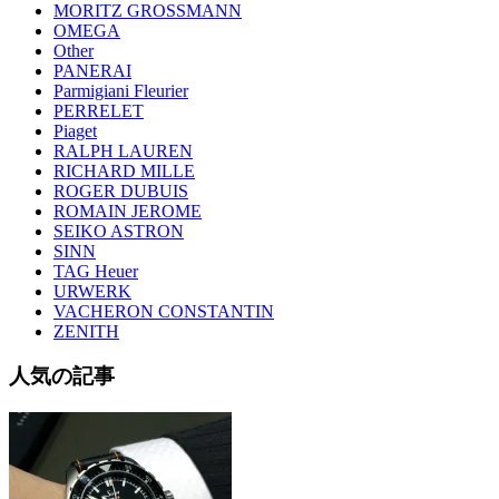
MORITZ GROSSMANN
OMEGA
Other
PANERAI
Parmigiani Fleurier
PERRELET
Piaget
RALPH LAUREN
RICHARD MILLE
ROGER DUBUIS
ROMAIN JEROME
SEIKO ASTRON
SINN
TAG Heuer
URWERK
VACHERON CONSTANTIN
ZENITH
人気の記事