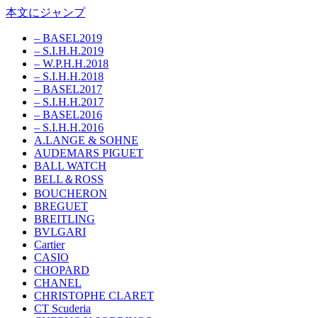
本文にジャンプ
– BASEL2019
– S.I.H.H.2019
– W.P.H.H.2018
– S.I.H.H.2018
– BASEL2017
– S.I.H.H.2017
– BASEL2016
– S.I.H.H.2016
A.LANGE & SOHNE
AUDEMARS PIGUET
BALL WATCH
BELL＆ROSS
BOUCHERON
BREGUET
BREITLING
BVLGARI
Cartier
CASIO
CHOPARD
CHANEL
CHRISTOPHE CLARET
CT Scuderia