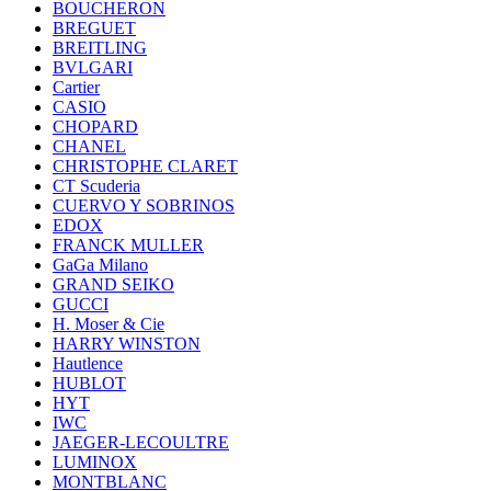
BOUCHERON
BREGUET
BREITLING
BVLGARI
Cartier
CASIO
CHOPARD
CHANEL
CHRISTOPHE CLARET
CT Scuderia
CUERVO Y SOBRINOS
EDOX
FRANCK MULLER
GaGa Milano
GRAND SEIKO
GUCCI
H. Moser & Cie
HARRY WINSTON
Hautlence
HUBLOT
HYT
IWC
JAEGER-LECOULTRE
LUMINOX
MONTBLANC