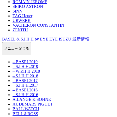
ROMAIN JEROME
SEIKO ASTRON
SINN
TAG Heuer
URWERK
VACHERON CONSTANTIN
ZENITH
BASEL & S.I.H.H by EYE EYE ISUZU 最新情報
メニュー
閉じる
– BASEL2019
– S.I.H.H.2019
– W.P.H.H.2018
– S.I.H.H.2018
– BASEL2017
– S.I.H.H.2017
– BASEL2016
– S.I.H.H.2016
A.LANGE & SOHNE
AUDEMARS PIGUET
BALL WATCH
BELL＆ROSS