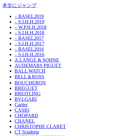
本文にジャンプ
– BASEL2019
– S.I.H.H.2019
– W.P.H.H.2018
– S.I.H.H.2018
– BASEL2017
– S.I.H.H.2017
– BASEL2016
– S.I.H.H.2016
A.LANGE & SOHNE
AUDEMARS PIGUET
BALL WATCH
BELL＆ROSS
BOUCHERON
BREGUET
BREITLING
BVLGARI
Cartier
CASIO
CHOPARD
CHANEL
CHRISTOPHE CLARET
CT Scuderia