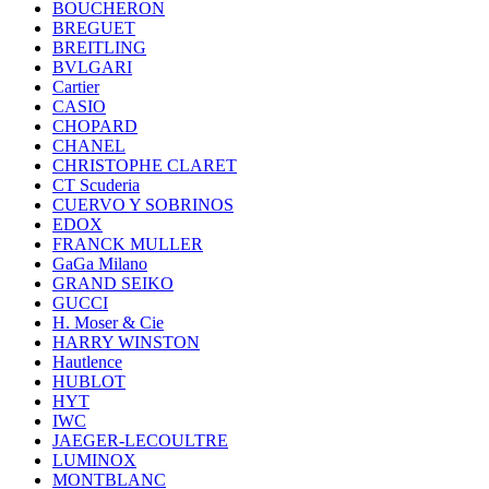
BOUCHERON
BREGUET
BREITLING
BVLGARI
Cartier
CASIO
CHOPARD
CHANEL
CHRISTOPHE CLARET
CT Scuderia
CUERVO Y SOBRINOS
EDOX
FRANCK MULLER
GaGa Milano
GRAND SEIKO
GUCCI
H. Moser & Cie
HARRY WINSTON
Hautlence
HUBLOT
HYT
IWC
JAEGER-LECOULTRE
LUMINOX
MONTBLANC