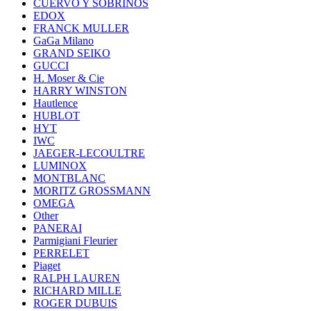
CUERVO Y SOBRINOS
EDOX
FRANCK MULLER
GaGa Milano
GRAND SEIKO
GUCCI
H. Moser & Cie
HARRY WINSTON
Hautlence
HUBLOT
HYT
IWC
JAEGER-LECOULTRE
LUMINOX
MONTBLANC
MORITZ GROSSMANN
OMEGA
Other
PANERAI
Parmigiani Fleurier
PERRELET
Piaget
RALPH LAUREN
RICHARD MILLE
ROGER DUBUIS