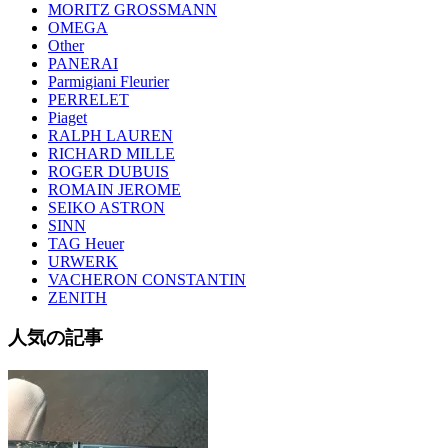
MORITZ GROSSMANN
OMEGA
Other
PANERAI
Parmigiani Fleurier
PERRELET
Piaget
RALPH LAUREN
RICHARD MILLE
ROGER DUBUIS
ROMAIN JEROME
SEIKO ASTRON
SINN
TAG Heuer
URWERK
VACHERON CONSTANTIN
ZENITH
人気の記事