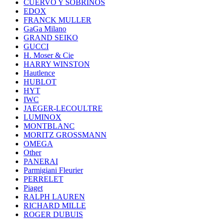
CUERVO Y SOBRINOS
EDOX
FRANCK MULLER
GaGa Milano
GRAND SEIKO
GUCCI
H. Moser & Cie
HARRY WINSTON
Hautlence
HUBLOT
HYT
IWC
JAEGER-LECOULTRE
LUMINOX
MONTBLANC
MORITZ GROSSMANN
OMEGA
Other
PANERAI
Parmigiani Fleurier
PERRELET
Piaget
RALPH LAUREN
RICHARD MILLE
ROGER DUBUIS