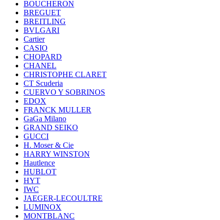
BOUCHERON
BREGUET
BREITLING
BVLGARI
Cartier
CASIO
CHOPARD
CHANEL
CHRISTOPHE CLARET
CT Scuderia
CUERVO Y SOBRINOS
EDOX
FRANCK MULLER
GaGa Milano
GRAND SEIKO
GUCCI
H. Moser & Cie
HARRY WINSTON
Hautlence
HUBLOT
HYT
IWC
JAEGER-LECOULTRE
LUMINOX
MONTBLANC