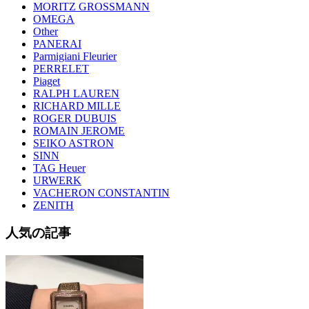
MORITZ GROSSMANN
OMEGA
Other
PANERAI
Parmigiani Fleurier
PERRELET
Piaget
RALPH LAUREN
RICHARD MILLE
ROGER DUBUIS
ROMAIN JEROME
SEIKO ASTRON
SINN
TAG Heuer
URWERK
VACHERON CONSTANTIN
ZENITH
人気の記事