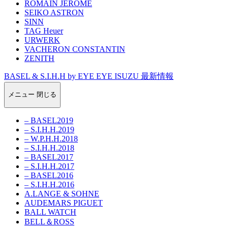
ROMAIN JEROME
SEIKO ASTRON
SINN
TAG Heuer
URWERK
VACHERON CONSTANTIN
ZENITH
BASEL & S.I.H.H by EYE EYE ISUZU 最新情報
メニュー
閉じる
– BASEL2019
– S.I.H.H.2019
– W.P.H.H.2018
– S.I.H.H.2018
– BASEL2017
– S.I.H.H.2017
– BASEL2016
– S.I.H.H.2016
A.LANGE & SOHNE
AUDEMARS PIGUET
BALL WATCH
BELL＆ROSS