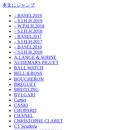
本文にジャンプ
– BASEL2019
– S.I.H.H.2019
– W.P.H.H.2018
– S.I.H.H.2018
– BASEL2017
– S.I.H.H.2017
– BASEL2016
– S.I.H.H.2016
A.LANGE & SOHNE
AUDEMARS PIGUET
BALL WATCH
BELL＆ROSS
BOUCHERON
BREGUET
BREITLING
BVLGARI
Cartier
CASIO
CHOPARD
CHANEL
CHRISTOPHE CLARET
CT Scuderia