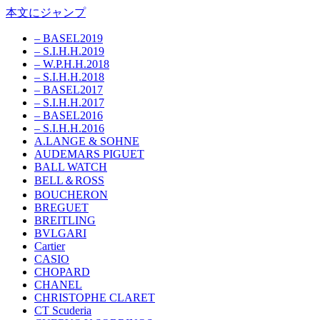
本文にジャンプ
– BASEL2019
– S.I.H.H.2019
– W.P.H.H.2018
– S.I.H.H.2018
– BASEL2017
– S.I.H.H.2017
– BASEL2016
– S.I.H.H.2016
A.LANGE & SOHNE
AUDEMARS PIGUET
BALL WATCH
BELL＆ROSS
BOUCHERON
BREGUET
BREITLING
BVLGARI
Cartier
CASIO
CHOPARD
CHANEL
CHRISTOPHE CLARET
CT Scuderia