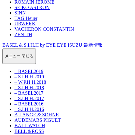
ROMAIN JEROME
SEIKO ASTRON
SINN
TAG Heuer
URWERK
VACHERON CONSTANTIN
ZENITH
BASEL & S.I.H.H by EYE EYE ISUZU 最新情報
メニュー
閉じる
– BASEL2019
– S.I.H.H.2019
– W.P.H.H.2018
– S.I.H.H.2018
– BASEL2017
– S.I.H.H.2017
– BASEL2016
– S.I.H.H.2016
A.LANGE & SOHNE
AUDEMARS PIGUET
BALL WATCH
BELL＆ROSS