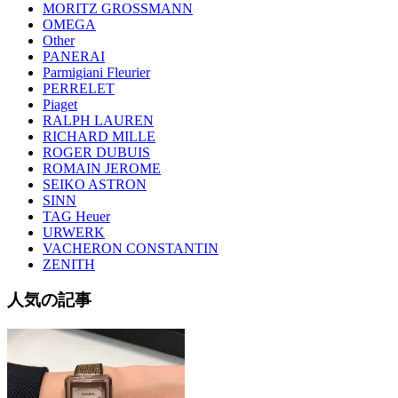
MORITZ GROSSMANN
OMEGA
Other
PANERAI
Parmigiani Fleurier
PERRELET
Piaget
RALPH LAUREN
RICHARD MILLE
ROGER DUBUIS
ROMAIN JEROME
SEIKO ASTRON
SINN
TAG Heuer
URWERK
VACHERON CONSTANTIN
ZENITH
人気の記事