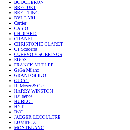
BOUCHERON
BREGUET
BREITLING
BVLGARI
Cartier
CASIO
CHOPARD
CHANEL
CHRISTOPHE CLARET
CT Scuderia
CUERVO Y SOBRINOS
EDOX
FRANCK MULLER
GaGa Milano
GRAND SEIKO
GUCCI
H. Moser & Cie
HARRY WINSTON
Hautlence
HUBLOT
HYT
IWC
JAEGER-LECOULTRE
LUMINOX
MONTBLANC