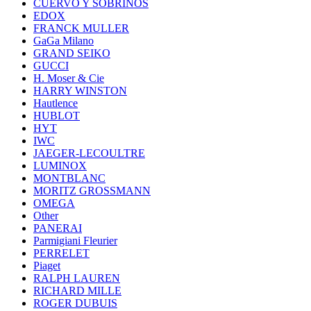
CUERVO Y SOBRINOS
EDOX
FRANCK MULLER
GaGa Milano
GRAND SEIKO
GUCCI
H. Moser & Cie
HARRY WINSTON
Hautlence
HUBLOT
HYT
IWC
JAEGER-LECOULTRE
LUMINOX
MONTBLANC
MORITZ GROSSMANN
OMEGA
Other
PANERAI
Parmigiani Fleurier
PERRELET
Piaget
RALPH LAUREN
RICHARD MILLE
ROGER DUBUIS