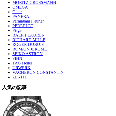
MORITZ GROSSMANN
OMEGA
Other
PANERAI
Parmigiani Fleurier
PERRELET
Piaget
RALPH LAUREN
RICHARD MILLE
ROGER DUBUIS
ROMAIN JEROME
SEIKO ASTRON
SINN
TAG Heuer
URWERK
VACHERON CONSTANTIN
ZENITH
人気の記事