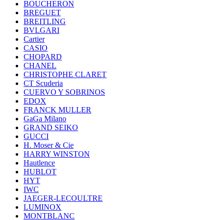
BOUCHERON
BREGUET
BREITLING
BVLGARI
Cartier
CASIO
CHOPARD
CHANEL
CHRISTOPHE CLARET
CT Scuderia
CUERVO Y SOBRINOS
EDOX
FRANCK MULLER
GaGa Milano
GRAND SEIKO
GUCCI
H. Moser & Cie
HARRY WINSTON
Hautlence
HUBLOT
HYT
IWC
JAEGER-LECOULTRE
LUMINOX
MONTBLANC