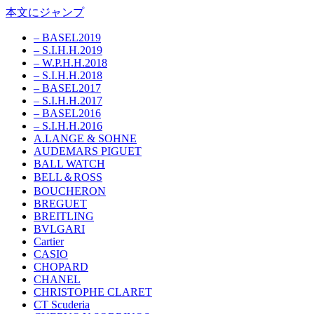
本文にジャンプ
– BASEL2019
– S.I.H.H.2019
– W.P.H.H.2018
– S.I.H.H.2018
– BASEL2017
– S.I.H.H.2017
– BASEL2016
– S.I.H.H.2016
A.LANGE & SOHNE
AUDEMARS PIGUET
BALL WATCH
BELL＆ROSS
BOUCHERON
BREGUET
BREITLING
BVLGARI
Cartier
CASIO
CHOPARD
CHANEL
CHRISTOPHE CLARET
CT Scuderia