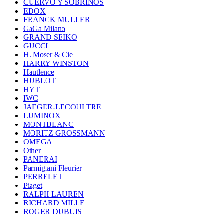
CUERVO Y SOBRINOS
EDOX
FRANCK MULLER
GaGa Milano
GRAND SEIKO
GUCCI
H. Moser & Cie
HARRY WINSTON
Hautlence
HUBLOT
HYT
IWC
JAEGER-LECOULTRE
LUMINOX
MONTBLANC
MORITZ GROSSMANN
OMEGA
Other
PANERAI
Parmigiani Fleurier
PERRELET
Piaget
RALPH LAUREN
RICHARD MILLE
ROGER DUBUIS