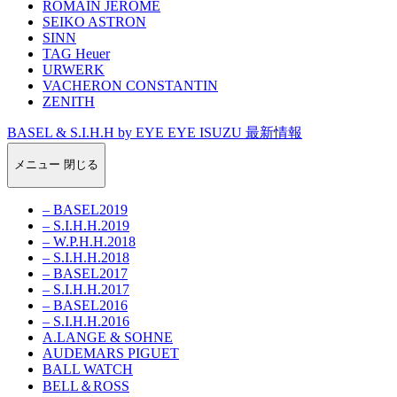
ROMAIN JEROME
SEIKO ASTRON
SINN
TAG Heuer
URWERK
VACHERON CONSTANTIN
ZENITH
BASEL & S.I.H.H by EYE EYE ISUZU 最新情報
メニュー
閉じる
– BASEL2019
– S.I.H.H.2019
– W.P.H.H.2018
– S.I.H.H.2018
– BASEL2017
– S.I.H.H.2017
– BASEL2016
– S.I.H.H.2016
A.LANGE & SOHNE
AUDEMARS PIGUET
BALL WATCH
BELL＆ROSS