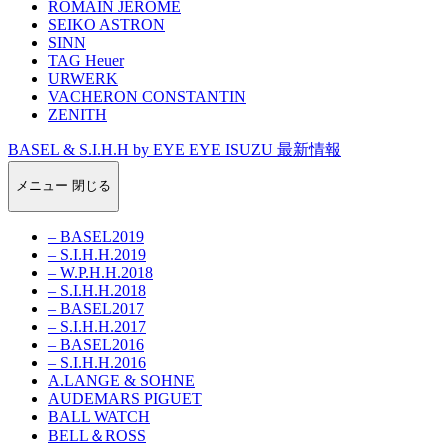
ROMAIN JEROME
SEIKO ASTRON
SINN
TAG Heuer
URWERK
VACHERON CONSTANTIN
ZENITH
BASEL & S.I.H.H by EYE EYE ISUZU 最新情報
メニュー
閉じる
– BASEL2019
– S.I.H.H.2019
– W.P.H.H.2018
– S.I.H.H.2018
– BASEL2017
– S.I.H.H.2017
– BASEL2016
– S.I.H.H.2016
A.LANGE & SOHNE
AUDEMARS PIGUET
BALL WATCH
BELL＆ROSS