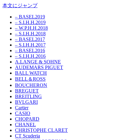
本文にジャンプ
– BASEL2019
– S.I.H.H.2019
– W.P.H.H.2018
– S.I.H.H.2018
– BASEL2017
– S.I.H.H.2017
– BASEL2016
– S.I.H.H.2016
A.LANGE & SOHNE
AUDEMARS PIGUET
BALL WATCH
BELL＆ROSS
BOUCHERON
BREGUET
BREITLING
BVLGARI
Cartier
CASIO
CHOPARD
CHANEL
CHRISTOPHE CLARET
CT Scuderia