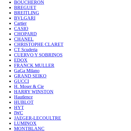
BOUCHERON
BREGUET
BREITLING
BVLGARI
Cartier
CASIO
CHOPARD
CHANEL
CHRISTOPHE CLARET
CT Scuderia
CUERVO Y SOBRINOS
EDOX
FRANCK MULLER
GaGa Milano
GRAND SEIKO
GUCCI
H. Moser & Cie
HARRY WINSTON
Hautlence
HUBLOT
HYT
IWC
JAEGER-LECOULTRE
LUMINOX
MONTBLANC