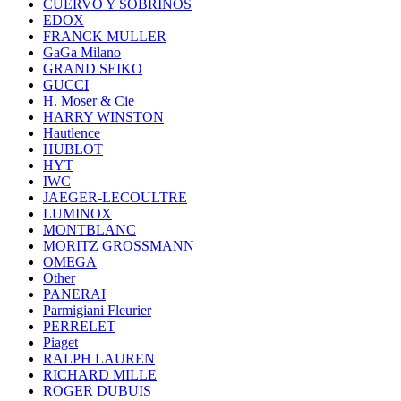
CUERVO Y SOBRINOS
EDOX
FRANCK MULLER
GaGa Milano
GRAND SEIKO
GUCCI
H. Moser & Cie
HARRY WINSTON
Hautlence
HUBLOT
HYT
IWC
JAEGER-LECOULTRE
LUMINOX
MONTBLANC
MORITZ GROSSMANN
OMEGA
Other
PANERAI
Parmigiani Fleurier
PERRELET
Piaget
RALPH LAUREN
RICHARD MILLE
ROGER DUBUIS