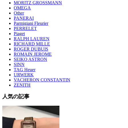
MORITZ GROSSMANN
OMEGA
Other
PANERAI
Parmigiani Fleurier
PERRELET
Piaget
RALPH LAUREN
RICHARD MILLE
ROGER DUBUIS
ROMAIN JEROME
SEIKO ASTRON
SINN
TAG Heuer
URWERK
VACHERON CONSTANTIN
ZENITH
人気の記事