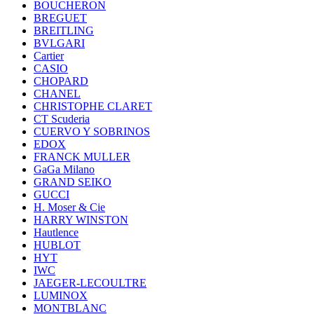
BOUCHERON
BREGUET
BREITLING
BVLGARI
Cartier
CASIO
CHOPARD
CHANEL
CHRISTOPHE CLARET
CT Scuderia
CUERVO Y SOBRINOS
EDOX
FRANCK MULLER
GaGa Milano
GRAND SEIKO
GUCCI
H. Moser & Cie
HARRY WINSTON
Hautlence
HUBLOT
HYT
IWC
JAEGER-LECOULTRE
LUMINOX
MONTBLANC