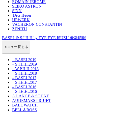
ROMAIN JEROME
SEIKO ASTRON
SINN
TAG Heuer
URWERK
VACHERON CONSTANTIN
ZENITH
BASEL & S.I.H.H by EYE EYE ISUZU 最新情報
メニュー
閉じる
– BASEL2019
– S.I.H.H.2019
– W.P.H.H.2018
– S.I.H.H.2018
– BASEL2017
– S.I.H.H.2017
– BASEL2016
– S.I.H.H.2016
A.LANGE & SOHNE
AUDEMARS PIGUET
BALL WATCH
BELL＆ROSS