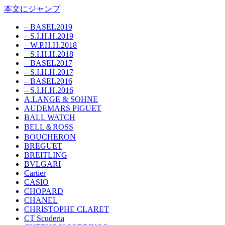
本文にジャンプ
– BASEL2019
– S.I.H.H.2019
– W.P.H.H.2018
– S.I.H.H.2018
– BASEL2017
– S.I.H.H.2017
– BASEL2016
– S.I.H.H.2016
A.LANGE & SOHNE
AUDEMARS PIGUET
BALL WATCH
BELL＆ROSS
BOUCHERON
BREGUET
BREITLING
BVLGARI
Cartier
CASIO
CHOPARD
CHANEL
CHRISTOPHE CLARET
CT Scuderia