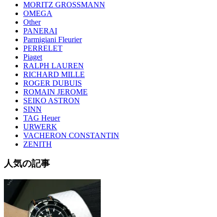
MORITZ GROSSMANN
OMEGA
Other
PANERAI
Parmigiani Fleurier
PERRELET
Piaget
RALPH LAUREN
RICHARD MILLE
ROGER DUBUIS
ROMAIN JEROME
SEIKO ASTRON
SINN
TAG Heuer
URWERK
VACHERON CONSTANTIN
ZENITH
人気の記事