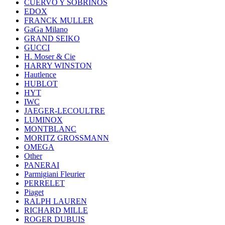
CUERVO Y SOBRINOS
EDOX
FRANCK MULLER
GaGa Milano
GRAND SEIKO
GUCCI
H. Moser & Cie
HARRY WINSTON
Hautlence
HUBLOT
HYT
IWC
JAEGER-LECOULTRE
LUMINOX
MONTBLANC
MORITZ GROSSMANN
OMEGA
Other
PANERAI
Parmigiani Fleurier
PERRELET
Piaget
RALPH LAUREN
RICHARD MILLE
ROGER DUBUIS