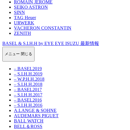
ROMAIN JEROME
SEIKO ASTRON
SINN
TAG Heuer
URWERK
VACHERON CONSTANTIN
ZENITH
BASEL & S.I.H.H by EYE EYE ISUZU 最新情報
メニュー
閉じる
– BASEL2019
– S.I.H.H.2019
– W.P.H.H.2018
– S.I.H.H.2018
– BASEL2017
– S.I.H.H.2017
– BASEL2016
– S.I.H.H.2016
A.LANGE & SOHNE
AUDEMARS PIGUET
BALL WATCH
BELL＆ROSS