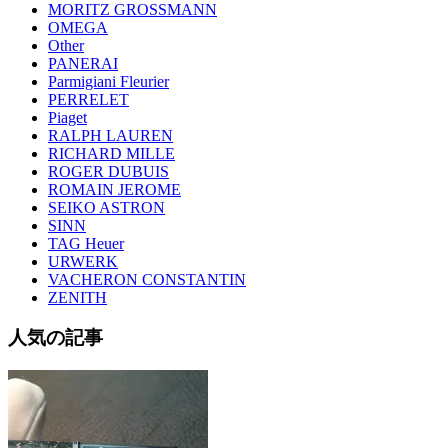
MORITZ GROSSMANN
OMEGA
Other
PANERAI
Parmigiani Fleurier
PERRELET
Piaget
RALPH LAUREN
RICHARD MILLE
ROGER DUBUIS
ROMAIN JEROME
SEIKO ASTRON
SINN
TAG Heuer
URWERK
VACHERON CONSTANTIN
ZENITH
人気の記事