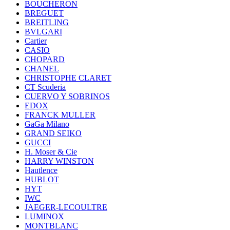
BOUCHERON
BREGUET
BREITLING
BVLGARI
Cartier
CASIO
CHOPARD
CHANEL
CHRISTOPHE CLARET
CT Scuderia
CUERVO Y SOBRINOS
EDOX
FRANCK MULLER
GaGa Milano
GRAND SEIKO
GUCCI
H. Moser & Cie
HARRY WINSTON
Hautlence
HUBLOT
HYT
IWC
JAEGER-LECOULTRE
LUMINOX
MONTBLANC