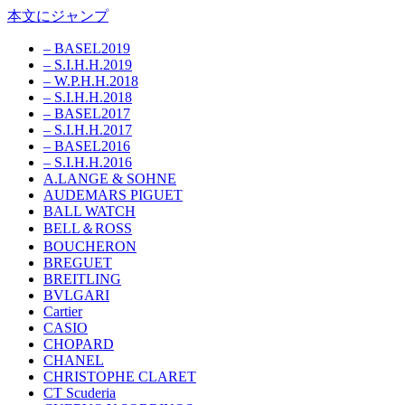
本文にジャンプ
– BASEL2019
– S.I.H.H.2019
– W.P.H.H.2018
– S.I.H.H.2018
– BASEL2017
– S.I.H.H.2017
– BASEL2016
– S.I.H.H.2016
A.LANGE & SOHNE
AUDEMARS PIGUET
BALL WATCH
BELL＆ROSS
BOUCHERON
BREGUET
BREITLING
BVLGARI
Cartier
CASIO
CHOPARD
CHANEL
CHRISTOPHE CLARET
CT Scuderia