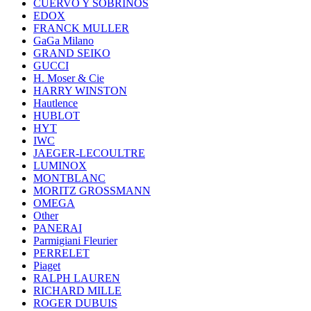
CUERVO Y SOBRINOS
EDOX
FRANCK MULLER
GaGa Milano
GRAND SEIKO
GUCCI
H. Moser & Cie
HARRY WINSTON
Hautlence
HUBLOT
HYT
IWC
JAEGER-LECOULTRE
LUMINOX
MONTBLANC
MORITZ GROSSMANN
OMEGA
Other
PANERAI
Parmigiani Fleurier
PERRELET
Piaget
RALPH LAUREN
RICHARD MILLE
ROGER DUBUIS