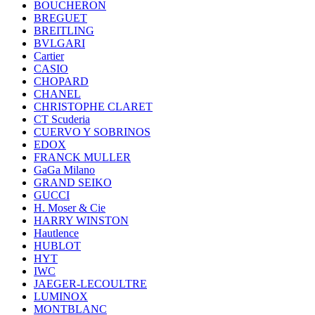
BOUCHERON
BREGUET
BREITLING
BVLGARI
Cartier
CASIO
CHOPARD
CHANEL
CHRISTOPHE CLARET
CT Scuderia
CUERVO Y SOBRINOS
EDOX
FRANCK MULLER
GaGa Milano
GRAND SEIKO
GUCCI
H. Moser & Cie
HARRY WINSTON
Hautlence
HUBLOT
HYT
IWC
JAEGER-LECOULTRE
LUMINOX
MONTBLANC