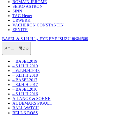
ROMAIN JEROME
SEIKO ASTRON
SINN
TAG Heuer
URWERK
VACHERON CONSTANTIN
ZENITH
BASEL & S.I.H.H by EYE EYE ISUZU 最新情報
メニュー
閉じる
– BASEL2019
– S.I.H.H.2019
– W.P.H.H.2018
– S.I.H.H.2018
– BASEL2017
– S.I.H.H.2017
– BASEL2016
– S.I.H.H.2016
A.LANGE & SOHNE
AUDEMARS PIGUET
BALL WATCH
BELL＆ROSS