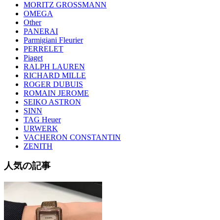
MORITZ GROSSMANN
OMEGA
Other
PANERAI
Parmigiani Fleurier
PERRELET
Piaget
RALPH LAUREN
RICHARD MILLE
ROGER DUBUIS
ROMAIN JEROME
SEIKO ASTRON
SINN
TAG Heuer
URWERK
VACHERON CONSTANTIN
ZENITH
人気の記事