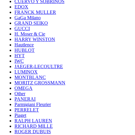
CUERVO Y SOBRINOS
EDOX
FRANCK MULLER
GaGa Milano
GRAND SEIKO
GUCCI
H. Moser & Cie
HARRY WINSTON
Hautlence
HUBLOT
HYT
IWC
JAEGER-LECOULTRE
LUMINOX
MONTBLANC
MORITZ GROSSMANN
OMEGA
Other
PANERAI
Parmigiani Fleurier
PERRELET
Piaget
RALPH LAUREN
RICHARD MILLE
ROGER DUBUIS