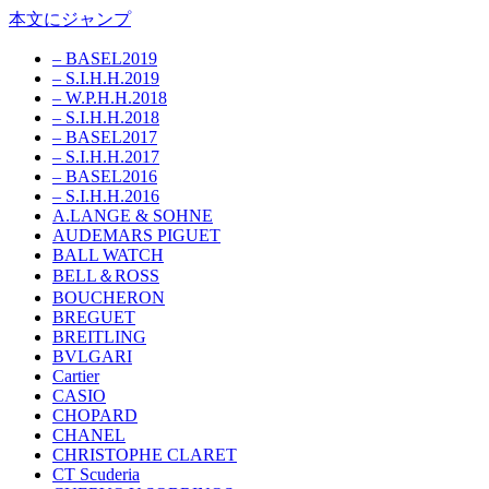
本文にジャンプ
– BASEL2019
– S.I.H.H.2019
– W.P.H.H.2018
– S.I.H.H.2018
– BASEL2017
– S.I.H.H.2017
– BASEL2016
– S.I.H.H.2016
A.LANGE & SOHNE
AUDEMARS PIGUET
BALL WATCH
BELL＆ROSS
BOUCHERON
BREGUET
BREITLING
BVLGARI
Cartier
CASIO
CHOPARD
CHANEL
CHRISTOPHE CLARET
CT Scuderia