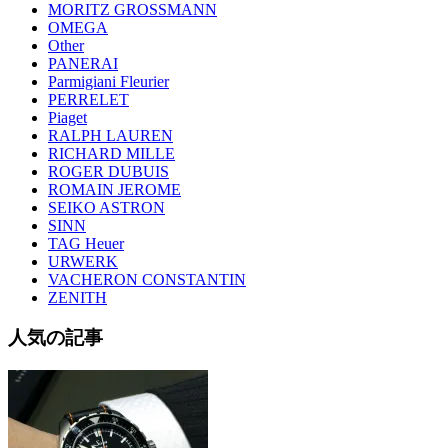
MORITZ GROSSMANN
OMEGA
Other
PANERAI
Parmigiani Fleurier
PERRELET
Piaget
RALPH LAUREN
RICHARD MILLE
ROGER DUBUIS
ROMAIN JEROME
SEIKO ASTRON
SINN
TAG Heuer
URWERK
VACHERON CONSTANTIN
ZENITH
人気の記事