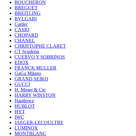
BOUCHERON
BREGUET
BREITLING
BVLGARI
Cartier
CASIO
CHOPARD
CHANEL
CHRISTOPHE CLARET
CT Scuderia
CUERVO Y SOBRINOS
EDOX
FRANCK MULLER
GaGa Milano
GRAND SEIKO
GUCCI
H. Moser & Cie
HARRY WINSTON
Hautlence
HUBLOT
HYT
IWC
JAEGER-LECOULTRE
LUMINOX
MONTBLANC