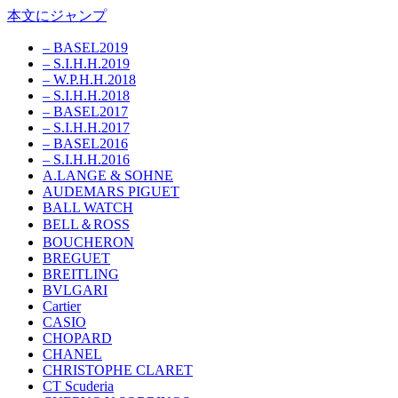
本文にジャンプ
– BASEL2019
– S.I.H.H.2019
– W.P.H.H.2018
– S.I.H.H.2018
– BASEL2017
– S.I.H.H.2017
– BASEL2016
– S.I.H.H.2016
A.LANGE & SOHNE
AUDEMARS PIGUET
BALL WATCH
BELL＆ROSS
BOUCHERON
BREGUET
BREITLING
BVLGARI
Cartier
CASIO
CHOPARD
CHANEL
CHRISTOPHE CLARET
CT Scuderia