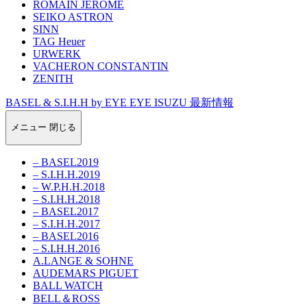
ROMAIN JEROME
SEIKO ASTRON
SINN
TAG Heuer
URWERK
VACHERON CONSTANTIN
ZENITH
BASEL & S.I.H.H by EYE EYE ISUZU 最新情報
メニュー
閉じる
– BASEL2019
– S.I.H.H.2019
– W.P.H.H.2018
– S.I.H.H.2018
– BASEL2017
– S.I.H.H.2017
– BASEL2016
– S.I.H.H.2016
A.LANGE & SOHNE
AUDEMARS PIGUET
BALL WATCH
BELL＆ROSS