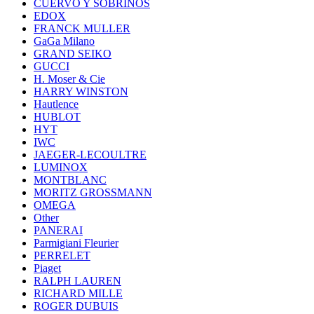
CUERVO Y SOBRINOS
EDOX
FRANCK MULLER
GaGa Milano
GRAND SEIKO
GUCCI
H. Moser & Cie
HARRY WINSTON
Hautlence
HUBLOT
HYT
IWC
JAEGER-LECOULTRE
LUMINOX
MONTBLANC
MORITZ GROSSMANN
OMEGA
Other
PANERAI
Parmigiani Fleurier
PERRELET
Piaget
RALPH LAUREN
RICHARD MILLE
ROGER DUBUIS