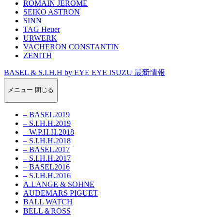
ROMAIN JEROME
SEIKO ASTRON
SINN
TAG Heuer
URWERK
VACHERON CONSTANTIN
ZENITH
BASEL & S.I.H.H by EYE EYE ISUZU 最新情報
メニュー
閉じる
– BASEL2019
– S.I.H.H.2019
– W.P.H.H.2018
– S.I.H.H.2018
– BASEL2017
– S.I.H.H.2017
– BASEL2016
– S.I.H.H.2016
A.LANGE & SOHNE
AUDEMARS PIGUET
BALL WATCH
BELL＆ROSS