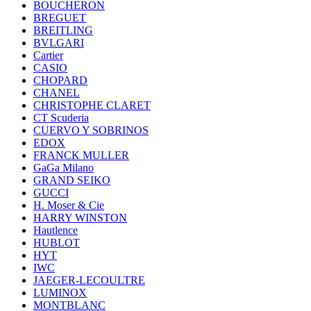
BOUCHERON
BREGUET
BREITLING
BVLGARI
Cartier
CASIO
CHOPARD
CHANEL
CHRISTOPHE CLARET
CT Scuderia
CUERVO Y SOBRINOS
EDOX
FRANCK MULLER
GaGa Milano
GRAND SEIKO
GUCCI
H. Moser & Cie
HARRY WINSTON
Hautlence
HUBLOT
HYT
IWC
JAEGER-LECOULTRE
LUMINOX
MONTBLANC