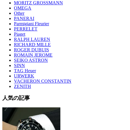
MORITZ GROSSMANN
OMEGA
Other
PANERAI
Parmigiani Fleurier
PERRELET
Piaget
RALPH LAUREN
RICHARD MILLE
ROGER DUBUIS
ROMAIN JEROME
SEIKO ASTRON
SINN
TAG Heuer
URWERK
VACHERON CONSTANTIN
ZENITH
人気の記事