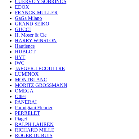
CUERVO Y SOBRINOS
EDOX
FRANCK MULLER
GaGa Milano
GRAND SEIKO
GUCCI
H. Moser & Cie
HARRY WINSTON
Hautlence
HUBLOT
HYT
IWC
JAEGER-LECOULTRE
LUMINOX
MONTBLANC
MORITZ GROSSMANN
OMEGA
Other
PANERAI
Parmigiani Fleurier
PERRELET
Piaget
RALPH LAUREN
RICHARD MILLE
ROGER DUBUIS