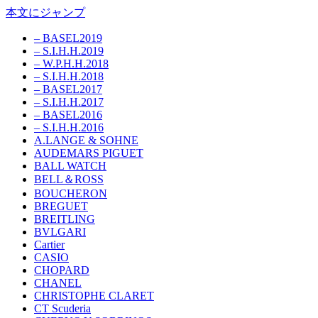
本文にジャンプ
– BASEL2019
– S.I.H.H.2019
– W.P.H.H.2018
– S.I.H.H.2018
– BASEL2017
– S.I.H.H.2017
– BASEL2016
– S.I.H.H.2016
A.LANGE & SOHNE
AUDEMARS PIGUET
BALL WATCH
BELL＆ROSS
BOUCHERON
BREGUET
BREITLING
BVLGARI
Cartier
CASIO
CHOPARD
CHANEL
CHRISTOPHE CLARET
CT Scuderia