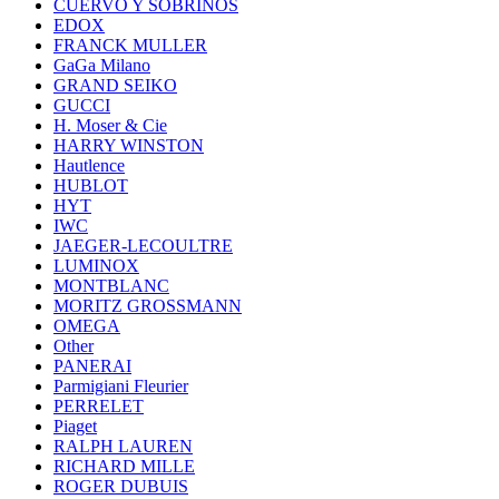
CUERVO Y SOBRINOS
EDOX
FRANCK MULLER
GaGa Milano
GRAND SEIKO
GUCCI
H. Moser & Cie
HARRY WINSTON
Hautlence
HUBLOT
HYT
IWC
JAEGER-LECOULTRE
LUMINOX
MONTBLANC
MORITZ GROSSMANN
OMEGA
Other
PANERAI
Parmigiani Fleurier
PERRELET
Piaget
RALPH LAUREN
RICHARD MILLE
ROGER DUBUIS