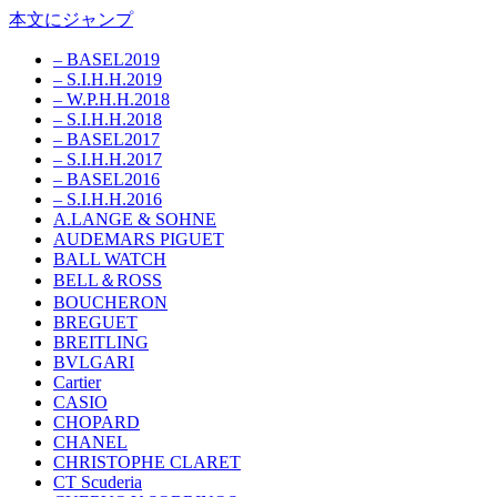
本文にジャンプ
– BASEL2019
– S.I.H.H.2019
– W.P.H.H.2018
– S.I.H.H.2018
– BASEL2017
– S.I.H.H.2017
– BASEL2016
– S.I.H.H.2016
A.LANGE & SOHNE
AUDEMARS PIGUET
BALL WATCH
BELL＆ROSS
BOUCHERON
BREGUET
BREITLING
BVLGARI
Cartier
CASIO
CHOPARD
CHANEL
CHRISTOPHE CLARET
CT Scuderia