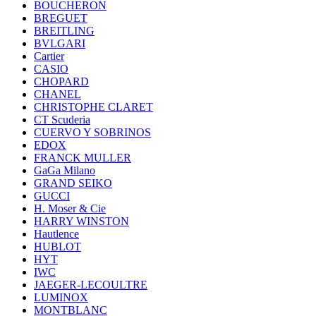
BOUCHERON
BREGUET
BREITLING
BVLGARI
Cartier
CASIO
CHOPARD
CHANEL
CHRISTOPHE CLARET
CT Scuderia
CUERVO Y SOBRINOS
EDOX
FRANCK MULLER
GaGa Milano
GRAND SEIKO
GUCCI
H. Moser & Cie
HARRY WINSTON
Hautlence
HUBLOT
HYT
IWC
JAEGER-LECOULTRE
LUMINOX
MONTBLANC