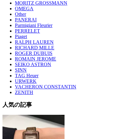
MORITZ GROSSMANN
OMEGA
Other
PANERAI
Parmigiani Fleurier
PERRELET
Piaget
RALPH LAUREN
RICHARD MILLE
ROGER DUBUIS
ROMAIN JEROME
SEIKO ASTRON
SINN
TAG Heuer
URWERK
VACHERON CONSTANTIN
ZENITH
人気の記事