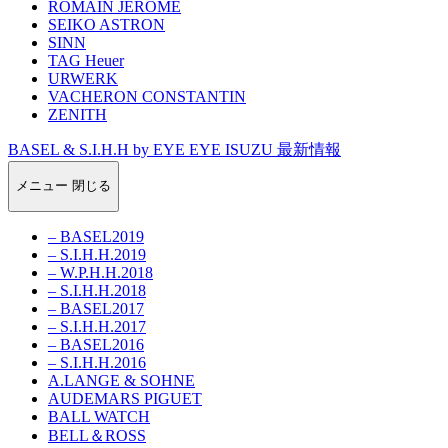
ROMAIN JEROME
SEIKO ASTRON
SINN
TAG Heuer
URWERK
VACHERON CONSTANTIN
ZENITH
BASEL & S.I.H.H by EYE EYE ISUZU 最新情報
メニュー
閉じる
– BASEL2019
– S.I.H.H.2019
– W.P.H.H.2018
– S.I.H.H.2018
– BASEL2017
– S.I.H.H.2017
– BASEL2016
– S.I.H.H.2016
A.LANGE & SOHNE
AUDEMARS PIGUET
BALL WATCH
BELL＆ROSS