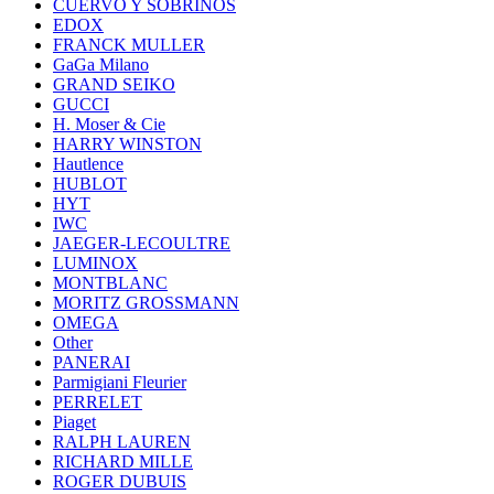
CUERVO Y SOBRINOS
EDOX
FRANCK MULLER
GaGa Milano
GRAND SEIKO
GUCCI
H. Moser & Cie
HARRY WINSTON
Hautlence
HUBLOT
HYT
IWC
JAEGER-LECOULTRE
LUMINOX
MONTBLANC
MORITZ GROSSMANN
OMEGA
Other
PANERAI
Parmigiani Fleurier
PERRELET
Piaget
RALPH LAUREN
RICHARD MILLE
ROGER DUBUIS