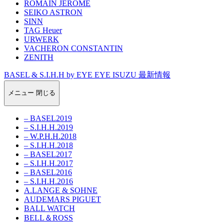
ROMAIN JEROME
SEIKO ASTRON
SINN
TAG Heuer
URWERK
VACHERON CONSTANTIN
ZENITH
BASEL & S.I.H.H by EYE EYE ISUZU 最新情報
メニュー
閉じる
– BASEL2019
– S.I.H.H.2019
– W.P.H.H.2018
– S.I.H.H.2018
– BASEL2017
– S.I.H.H.2017
– BASEL2016
– S.I.H.H.2016
A.LANGE & SOHNE
AUDEMARS PIGUET
BALL WATCH
BELL＆ROSS