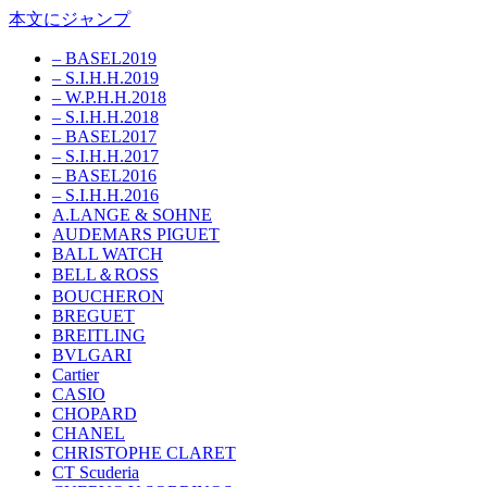
本文にジャンプ
– BASEL2019
– S.I.H.H.2019
– W.P.H.H.2018
– S.I.H.H.2018
– BASEL2017
– S.I.H.H.2017
– BASEL2016
– S.I.H.H.2016
A.LANGE & SOHNE
AUDEMARS PIGUET
BALL WATCH
BELL＆ROSS
BOUCHERON
BREGUET
BREITLING
BVLGARI
Cartier
CASIO
CHOPARD
CHANEL
CHRISTOPHE CLARET
CT Scuderia