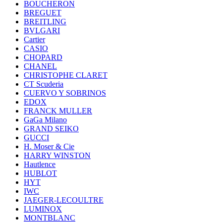
BOUCHERON
BREGUET
BREITLING
BVLGARI
Cartier
CASIO
CHOPARD
CHANEL
CHRISTOPHE CLARET
CT Scuderia
CUERVO Y SOBRINOS
EDOX
FRANCK MULLER
GaGa Milano
GRAND SEIKO
GUCCI
H. Moser & Cie
HARRY WINSTON
Hautlence
HUBLOT
HYT
IWC
JAEGER-LECOULTRE
LUMINOX
MONTBLANC