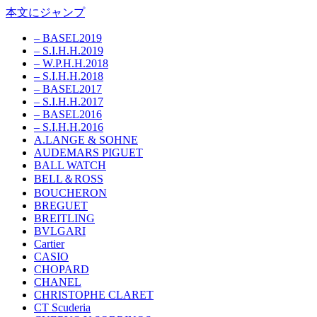
本文にジャンプ
– BASEL2019
– S.I.H.H.2019
– W.P.H.H.2018
– S.I.H.H.2018
– BASEL2017
– S.I.H.H.2017
– BASEL2016
– S.I.H.H.2016
A.LANGE & SOHNE
AUDEMARS PIGUET
BALL WATCH
BELL＆ROSS
BOUCHERON
BREGUET
BREITLING
BVLGARI
Cartier
CASIO
CHOPARD
CHANEL
CHRISTOPHE CLARET
CT Scuderia