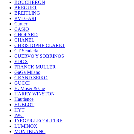
BOUCHERON
BREGUET
BREITLING
BVLGARI
Cartier
CASIO
CHOPARD
CHANEL
CHRISTOPHE CLARET
CT Scuderia
CUERVO Y SOBRINOS
EDOX
FRANCK MULLER
GaGa Milano
GRAND SEIKO
GUCCI
H. Moser & Cie
HARRY WINSTON
Hautlence
HUBLOT
HYT
IWC
JAEGER-LECOULTRE
LUMINOX
MONTBLANC