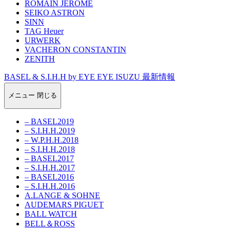
ROMAIN JEROME
SEIKO ASTRON
SINN
TAG Heuer
URWERK
VACHERON CONSTANTIN
ZENITH
BASEL & S.I.H.H by EYE EYE ISUZU 最新情報
メニュー
閉じる
– BASEL2019
– S.I.H.H.2019
– W.P.H.H.2018
– S.I.H.H.2018
– BASEL2017
– S.I.H.H.2017
– BASEL2016
– S.I.H.H.2016
A.LANGE & SOHNE
AUDEMARS PIGUET
BALL WATCH
BELL＆ROSS