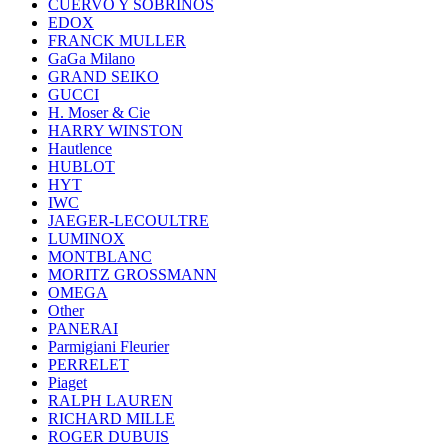
CUERVO Y SOBRINOS
EDOX
FRANCK MULLER
GaGa Milano
GRAND SEIKO
GUCCI
H. Moser & Cie
HARRY WINSTON
Hautlence
HUBLOT
HYT
IWC
JAEGER-LECOULTRE
LUMINOX
MONTBLANC
MORITZ GROSSMANN
OMEGA
Other
PANERAI
Parmigiani Fleurier
PERRELET
Piaget
RALPH LAUREN
RICHARD MILLE
ROGER DUBUIS