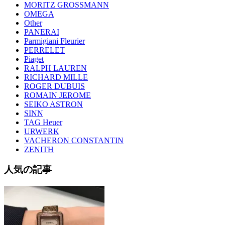
MORITZ GROSSMANN
OMEGA
Other
PANERAI
Parmigiani Fleurier
PERRELET
Piaget
RALPH LAUREN
RICHARD MILLE
ROGER DUBUIS
ROMAIN JEROME
SEIKO ASTRON
SINN
TAG Heuer
URWERK
VACHERON CONSTANTIN
ZENITH
人気の記事