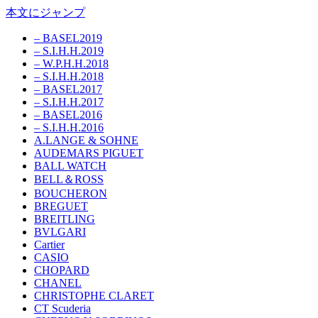
本文にジャンプ
– BASEL2019
– S.I.H.H.2019
– W.P.H.H.2018
– S.I.H.H.2018
– BASEL2017
– S.I.H.H.2017
– BASEL2016
– S.I.H.H.2016
A.LANGE & SOHNE
AUDEMARS PIGUET
BALL WATCH
BELL＆ROSS
BOUCHERON
BREGUET
BREITLING
BVLGARI
Cartier
CASIO
CHOPARD
CHANEL
CHRISTOPHE CLARET
CT Scuderia