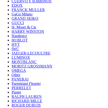
CUERVO Y SOBRINOS
EDOX
FRANCK MULLER
GaGa Milano
GRAND SEIKO
GUCCI
H. Moser & Cie
HARRY WINSTON
Hautlence
HUBLOT
HYT
IWC
JAEGER-LECOULTRE
LUMINOX
MONTBLANC
MORITZ GROSSMANN
OMEGA
Other
PANERAI
Parmigiani Fleurier
PERRELET
Piaget
RALPH LAUREN
RICHARD MILLE
ROGER DUBUIS