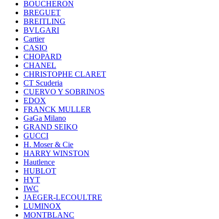
BOUCHERON
BREGUET
BREITLING
BVLGARI
Cartier
CASIO
CHOPARD
CHANEL
CHRISTOPHE CLARET
CT Scuderia
CUERVO Y SOBRINOS
EDOX
FRANCK MULLER
GaGa Milano
GRAND SEIKO
GUCCI
H. Moser & Cie
HARRY WINSTON
Hautlence
HUBLOT
HYT
IWC
JAEGER-LECOULTRE
LUMINOX
MONTBLANC