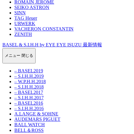
ROMAIN JEROME
SEIKO ASTRON
SINN
TAG Heuer
URWERK
VACHERON CONSTANTIN
ZENITH
BASEL & S.I.H.H by EYE EYE ISUZU 最新情報
メニュー
閉じる
– BASEL2019
– S.I.H.H.2019
– W.P.H.H.2018
– S.I.H.H.2018
– BASEL2017
– S.I.H.H.2017
– BASEL2016
– S.I.H.H.2016
A.LANGE & SOHNE
AUDEMARS PIGUET
BALL WATCH
BELL＆ROSS