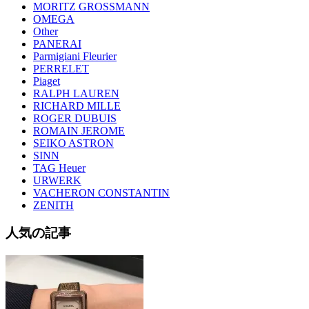
MORITZ GROSSMANN
OMEGA
Other
PANERAI
Parmigiani Fleurier
PERRELET
Piaget
RALPH LAUREN
RICHARD MILLE
ROGER DUBUIS
ROMAIN JEROME
SEIKO ASTRON
SINN
TAG Heuer
URWERK
VACHERON CONSTANTIN
ZENITH
人気の記事