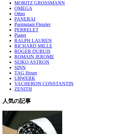
MORITZ GROSSMANN
OMEGA
Other
PANERAI
Parmigiani Fleurier
PERRELET
Piaget
RALPH LAUREN
RICHARD MILLE
ROGER DUBUIS
ROMAIN JEROME
SEIKO ASTRON
SINN
TAG Heuer
URWERK
VACHERON CONSTANTIN
ZENITH
人気の記事