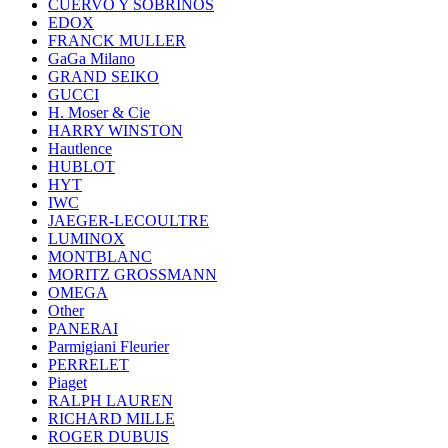
CUERVO Y SOBRINOS
EDOX
FRANCK MULLER
GaGa Milano
GRAND SEIKO
GUCCI
H. Moser & Cie
HARRY WINSTON
Hautlence
HUBLOT
HYT
IWC
JAEGER-LECOULTRE
LUMINOX
MONTBLANC
MORITZ GROSSMANN
OMEGA
Other
PANERAI
Parmigiani Fleurier
PERRELET
Piaget
RALPH LAUREN
RICHARD MILLE
ROGER DUBUIS