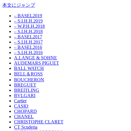
本文にジャンプ
– BASEL2019
– S.I.H.H.2019
– W.P.H.H.2018
– S.I.H.H.2018
– BASEL2017
– S.I.H.H.2017
– BASEL2016
– S.I.H.H.2016
A.LANGE & SOHNE
AUDEMARS PIGUET
BALL WATCH
BELL＆ROSS
BOUCHERON
BREGUET
BREITLING
BVLGARI
Cartier
CASIO
CHOPARD
CHANEL
CHRISTOPHE CLARET
CT Scuderia