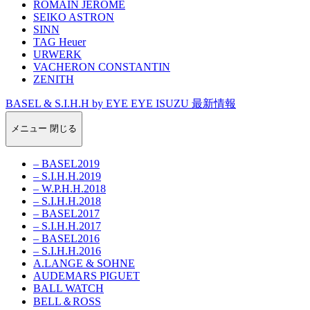
ROMAIN JEROME
SEIKO ASTRON
SINN
TAG Heuer
URWERK
VACHERON CONSTANTIN
ZENITH
BASEL & S.I.H.H by EYE EYE ISUZU 最新情報
メニュー
閉じる
– BASEL2019
– S.I.H.H.2019
– W.P.H.H.2018
– S.I.H.H.2018
– BASEL2017
– S.I.H.H.2017
– BASEL2016
– S.I.H.H.2016
A.LANGE & SOHNE
AUDEMARS PIGUET
BALL WATCH
BELL＆ROSS