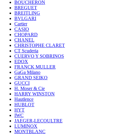
BOUCHERON
BREGUET
BREITLING
BVLGARI
Cartier
CASIO
CHOPARD
CHANEL
CHRISTOPHE CLARET
CT Scuderia
CUERVO Y SOBRINOS
EDOX
FRANCK MULLER
GaGa Milano
GRAND SEIKO
GUCCI
H. Moser & Cie
HARRY WINSTON
Hautlence
HUBLOT
HYT
IWC
JAEGER-LECOULTRE
LUMINOX
MONTBLANC