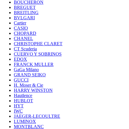
BOUCHERON
BREGUET
BREITLING
BVLGARI
Cartier
CASIO
CHOPARD
CHANEL
CHRISTOPHE CLARET
CT Scuderia
CUERVO Y SOBRINOS
EDOX
FRANCK MULLER
GaGa Milano
GRAND SEIKO
GUCCI
H. Moser & Cie
HARRY WINSTON
Hautlence
HUBLOT
HYT
IWC
JAEGER-LECOULTRE
LUMINOX
MONTBLANC