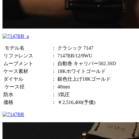
モデル名
：
クラシック 7147
リファレンス
：
7147BB/12/9WU
ムーブメント
：
自動巻 キャリバー502.3SD
ケース素材
：
18Kホワイトゴールド
ダイヤル
：
銀色仕上げ18Kゴールド
ケース径
：
40mm
防水
：
3気圧
価格
：
￥2,516,400(予価)