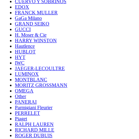
CUERVO Y SOBRINOS
EDOX
FRANCK MULLER
GaGa Milano
GRAND SEIKO
GUCCI
H. Moser & Cie
HARRY WINSTON
Hautlence
HUBLOT
HYT
IWC
JAEGER-LECOULTRE
LUMINOX
MONTBLANC
MORITZ GROSSMANN
OMEGA
Other
PANERAI
Parmigiani Fleurier
PERRELET
Piaget
RALPH LAUREN
RICHARD MILLE
ROGER DUBUIS