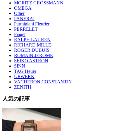
MORITZ GROSSMANN
OMEGA
Other
PANERAI
Parmigiani Fleurier
PERRELET
Piaget
RALPH LAUREN
RICHARD MILLE
ROGER DUBUIS
ROMAIN JEROME
SEIKO ASTRON
SINN
TAG Heuer
URWERK
VACHERON CONSTANTIN
ZENITH
人気の記事