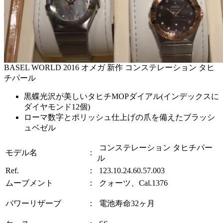
BASEL WORLD 2016 オメガ 新作 コンステレーション タヒ
チパール
黒蝶光沢が美しいタヒチMOPダイアル(インデックスに
ダイヤモンド12個)
ローマ数字とポリッシュ仕上げの爪を備えたブラッシ
ュベゼル
コンステレーション タヒチパー
モデル名
：
ル
Ref.
：
123.10.24.60.57.003
ムーブメント
：
クォーツ、Cal.1376
パワーリザーブ
：
電池寿命32ヶ月