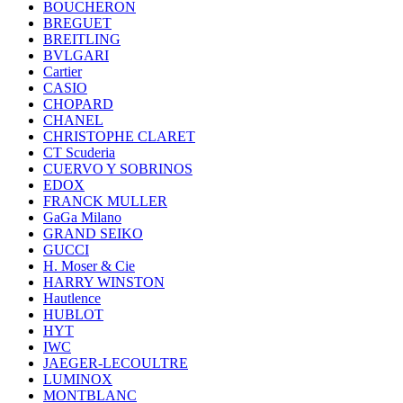
BOUCHERON
BREGUET
BREITLING
BVLGARI
Cartier
CASIO
CHOPARD
CHANEL
CHRISTOPHE CLARET
CT Scuderia
CUERVO Y SOBRINOS
EDOX
FRANCK MULLER
GaGa Milano
GRAND SEIKO
GUCCI
H. Moser & Cie
HARRY WINSTON
Hautlence
HUBLOT
HYT
IWC
JAEGER-LECOULTRE
LUMINOX
MONTBLANC