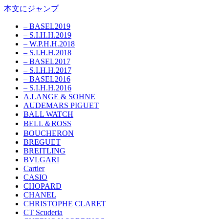
本文にジャンプ
– BASEL2019
– S.I.H.H.2019
– W.P.H.H.2018
– S.I.H.H.2018
– BASEL2017
– S.I.H.H.2017
– BASEL2016
– S.I.H.H.2016
A.LANGE & SOHNE
AUDEMARS PIGUET
BALL WATCH
BELL＆ROSS
BOUCHERON
BREGUET
BREITLING
BVLGARI
Cartier
CASIO
CHOPARD
CHANEL
CHRISTOPHE CLARET
CT Scuderia