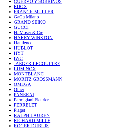
CUERVO Y SOBRINOS
EDOX
FRANCK MULLER
GaGa Milano
GRAND SEIKO
GUCCI
H. Moser & Cie
HARRY WINSTON
Hautlence
HUBLOT
HYT
IWC
JAEGER-LECOULTRE
LUMINOX
MONTBLANC
MORITZ GROSSMANN
OMEGA
Other
PANERAI
Parmigiani Fleurier
PERRELET
Piaget
RALPH LAUREN
RICHARD MILLE
ROGER DUBUIS