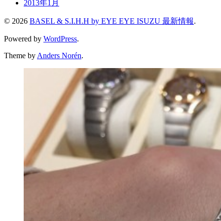
2013年1月
© 2026
BASEL & S.I.H.H by EYE EYE ISUZU 最新情報
.
Powered by
WordPress
.
Theme by
Anders Norén
.