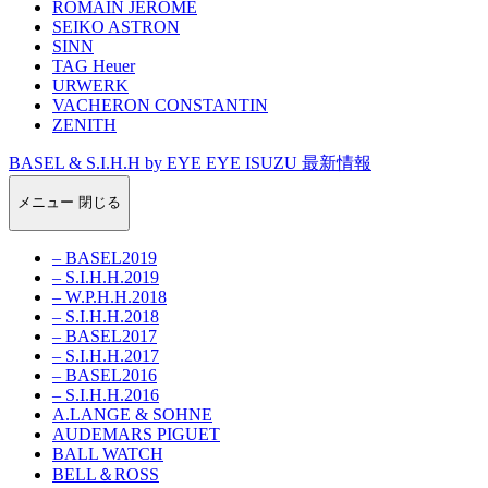
ROMAIN JEROME
SEIKO ASTRON
SINN
TAG Heuer
URWERK
VACHERON CONSTANTIN
ZENITH
BASEL & S.I.H.H by EYE EYE ISUZU 最新情報
メニュー
閉じる
– BASEL2019
– S.I.H.H.2019
– W.P.H.H.2018
– S.I.H.H.2018
– BASEL2017
– S.I.H.H.2017
– BASEL2016
– S.I.H.H.2016
A.LANGE & SOHNE
AUDEMARS PIGUET
BALL WATCH
BELL＆ROSS