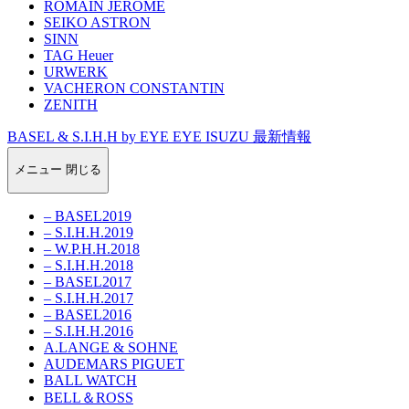
ROMAIN JEROME
SEIKO ASTRON
SINN
TAG Heuer
URWERK
VACHERON CONSTANTIN
ZENITH
BASEL & S.I.H.H by EYE EYE ISUZU 最新情報
メニュー
閉じる
– BASEL2019
– S.I.H.H.2019
– W.P.H.H.2018
– S.I.H.H.2018
– BASEL2017
– S.I.H.H.2017
– BASEL2016
– S.I.H.H.2016
A.LANGE & SOHNE
AUDEMARS PIGUET
BALL WATCH
BELL＆ROSS