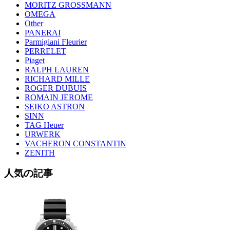
MORITZ GROSSMANN
OMEGA
Other
PANERAI
Parmigiani Fleurier
PERRELET
Piaget
RALPH LAUREN
RICHARD MILLE
ROGER DUBUIS
ROMAIN JEROME
SEIKO ASTRON
SINN
TAG Heuer
URWERK
VACHERON CONSTANTIN
ZENITH
人気の記事