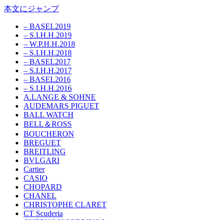
本文にジャンプ
– BASEL2019
– S.I.H.H.2019
– W.P.H.H.2018
– S.I.H.H.2018
– BASEL2017
– S.I.H.H.2017
– BASEL2016
– S.I.H.H.2016
A.LANGE & SOHNE
AUDEMARS PIGUET
BALL WATCH
BELL＆ROSS
BOUCHERON
BREGUET
BREITLING
BVLGARI
Cartier
CASIO
CHOPARD
CHANEL
CHRISTOPHE CLARET
CT Scuderia