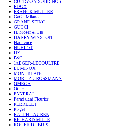
CUERVO Y SOBRINOS
EDOX
FRANCK MULLER
GaGa Milano
GRAND SEIKO
GUCCI
H. Moser & Cie
HARRY WINSTON
Hautlence
HUBLOT
HYT
IWC
JAEGER-LECOULTRE
LUMINOX
MONTBLANC
MORITZ GROSSMANN
OMEGA
Other
PANERAI
Parmigiani Fleurier
PERRELET
Piaget
RALPH LAUREN
RICHARD MILLE
ROGER DUBUIS