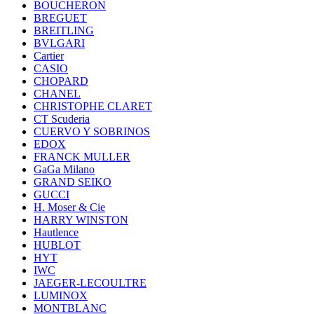
BOUCHERON
BREGUET
BREITLING
BVLGARI
Cartier
CASIO
CHOPARD
CHANEL
CHRISTOPHE CLARET
CT Scuderia
CUERVO Y SOBRINOS
EDOX
FRANCK MULLER
GaGa Milano
GRAND SEIKO
GUCCI
H. Moser & Cie
HARRY WINSTON
Hautlence
HUBLOT
HYT
IWC
JAEGER-LECOULTRE
LUMINOX
MONTBLANC