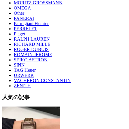
MORITZ GROSSMANN
OMEGA
Other
PANERAI
Parmigiani Fleurier
PERRELET
Piaget
RALPH LAUREN
RICHARD MILLE
ROGER DUBUIS
ROMAIN JEROME
SEIKO ASTRON
SINN
TAG Heuer
URWERK
VACHERON CONSTANTIN
ZENITH
人気の記事