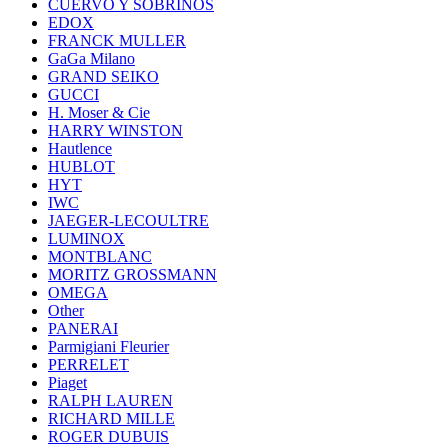
CUERVO Y SOBRINOS
EDOX
FRANCK MULLER
GaGa Milano
GRAND SEIKO
GUCCI
H. Moser & Cie
HARRY WINSTON
Hautlence
HUBLOT
HYT
IWC
JAEGER-LECOULTRE
LUMINOX
MONTBLANC
MORITZ GROSSMANN
OMEGA
Other
PANERAI
Parmigiani Fleurier
PERRELET
Piaget
RALPH LAUREN
RICHARD MILLE
ROGER DUBUIS