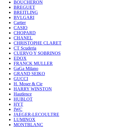
BOUCHERON
BREGUET
BREITLING
BVLGARI
Cartier
CASIO
CHOPARD
CHANEL
CHRISTOPHE CLARET
CT Scuderia
CUERVO Y SOBRINOS
EDOX
FRANCK MULLER
GaGa Milano
GRAND SEIKO
GUCCI
H. Moser & Cie
HARRY WINSTON
Hautlence
HUBLOT
HYT
IWC
JAEGER-LECOULTRE
LUMINOX
MONTBLANC