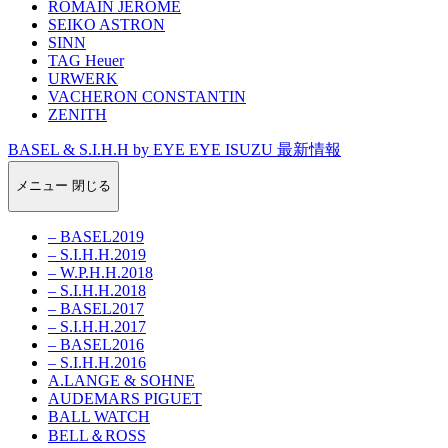
ROMAIN JEROME
SEIKO ASTRON
SINN
TAG Heuer
URWERK
VACHERON CONSTANTIN
ZENITH
BASEL & S.I.H.H by EYE EYE ISUZU 最新情報
メニュー
閉じる
– BASEL2019
– S.I.H.H.2019
– W.P.H.H.2018
– S.I.H.H.2018
– BASEL2017
– S.I.H.H.2017
– BASEL2016
– S.I.H.H.2016
A.LANGE & SOHNE
AUDEMARS PIGUET
BALL WATCH
BELL＆ROSS