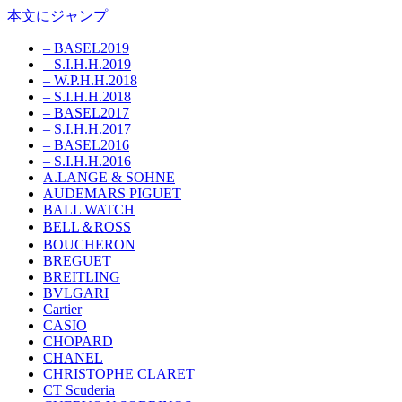
本文にジャンプ
– BASEL2019
– S.I.H.H.2019
– W.P.H.H.2018
– S.I.H.H.2018
– BASEL2017
– S.I.H.H.2017
– BASEL2016
– S.I.H.H.2016
A.LANGE & SOHNE
AUDEMARS PIGUET
BALL WATCH
BELL＆ROSS
BOUCHERON
BREGUET
BREITLING
BVLGARI
Cartier
CASIO
CHOPARD
CHANEL
CHRISTOPHE CLARET
CT Scuderia