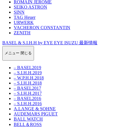
ROMAIN JEROME
SEIKO ASTRON
SINN
TAG Heuer
URWERK
VACHERON CONSTANTIN
ZENITH
BASEL & S.I.H.H by EYE EYE ISUZU 最新情報
メニュー
閉じる
– BASEL2019
– S.I.H.H.2019
– W.P.H.H.2018
– S.I.H.H.2018
– BASEL2017
– S.I.H.H.2017
– BASEL2016
– S.I.H.H.2016
A.LANGE & SOHNE
AUDEMARS PIGUET
BALL WATCH
BELL＆ROSS