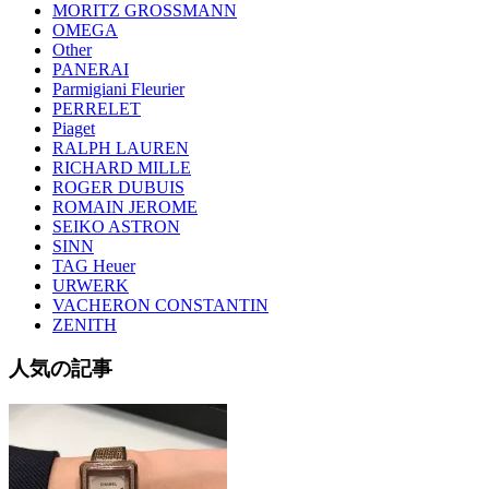
MORITZ GROSSMANN
OMEGA
Other
PANERAI
Parmigiani Fleurier
PERRELET
Piaget
RALPH LAUREN
RICHARD MILLE
ROGER DUBUIS
ROMAIN JEROME
SEIKO ASTRON
SINN
TAG Heuer
URWERK
VACHERON CONSTANTIN
ZENITH
人気の記事