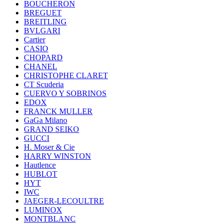
BOUCHERON
BREGUET
BREITLING
BVLGARI
Cartier
CASIO
CHOPARD
CHANEL
CHRISTOPHE CLARET
CT Scuderia
CUERVO Y SOBRINOS
EDOX
FRANCK MULLER
GaGa Milano
GRAND SEIKO
GUCCI
H. Moser & Cie
HARRY WINSTON
Hautlence
HUBLOT
HYT
IWC
JAEGER-LECOULTRE
LUMINOX
MONTBLANC