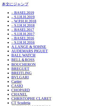
本文にジャンプ
– BASEL2019
– S.I.H.H.2019
– W.P.H.H.2018
– S.I.H.H.2018
– BASEL2017
– S.I.H.H.2017
– BASEL2016
– S.I.H.H.2016
A.LANGE & SOHNE
AUDEMARS PIGUET
BALL WATCH
BELL＆ROSS
BOUCHERON
BREGUET
BREITLING
BVLGARI
Cartier
CASIO
CHOPARD
CHANEL
CHRISTOPHE CLARET
CT Scuderia