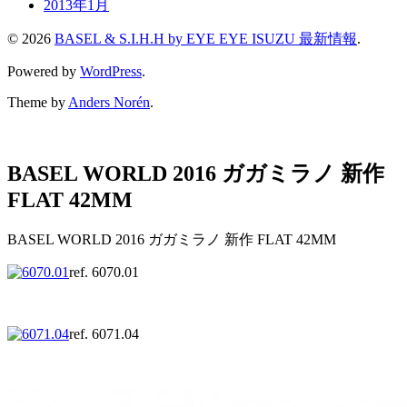
2013年1月
© 2026
BASEL & S.I.H.H by EYE EYE ISUZU 最新情報
.
Powered by
WordPress
.
Theme by
Anders Norén
.
BASEL WORLD 2016 ガガミラノ 新作
FLAT 42MM
BASEL WORLD 2016 ガガミラノ 新作 FLAT 42MM
ref. 6070.01
ref. 6071.04