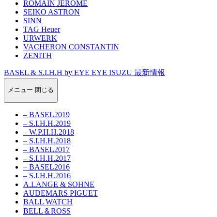
ROMAIN JEROME
SEIKO ASTRON
SINN
TAG Heuer
URWERK
VACHERON CONSTANTIN
ZENITH
BASEL & S.I.H.H by EYE EYE ISUZU 最新情報
メニュー
閉じる
– BASEL2019
– S.I.H.H.2019
– W.P.H.H.2018
– S.I.H.H.2018
– BASEL2017
– S.I.H.H.2017
– BASEL2016
– S.I.H.H.2016
A.LANGE & SOHNE
AUDEMARS PIGUET
BALL WATCH
BELL＆ROSS