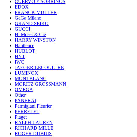
CUERVO Y SOBRINOS
EDOX
FRANCK MULLER
GaGa Milano
GRAND SEIKO
GUCCI
H. Moser & Cie
HARRY WINSTON
Hautlence
HUBLOT
HYT
IWC
JAEGER-LECOULTRE
LUMINOX
MONTBLANC
MORITZ GROSSMANN
OMEGA
Other
PANERAI
Parmigiani Fleurier
PERRELET
Piaget
RALPH LAUREN
RICHARD MILLE
ROGER DUBUIS