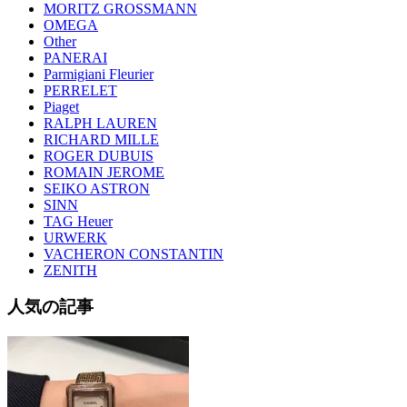
MORITZ GROSSMANN
OMEGA
Other
PANERAI
Parmigiani Fleurier
PERRELET
Piaget
RALPH LAUREN
RICHARD MILLE
ROGER DUBUIS
ROMAIN JEROME
SEIKO ASTRON
SINN
TAG Heuer
URWERK
VACHERON CONSTANTIN
ZENITH
人気の記事