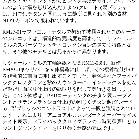
ムとタイヤ・トレッドからヒントを得たデザインです。ペダ
ルのように溝を彫り込んだチタン
(
グレード
5)
製プッシャー
は、
F1
ではチタンと同じように随所に見られる別の素材、
NTPT
カーボンで覆われています。
RM27-01
ラファエル・ナダルで初めて披露されたこのケース
のシルエットは、構造的な完成度も高まって、リシャール・
ミルのスポーツウォッチ・コレクションの際立つ特徴とな
り、その他のモデルとは見るからに異なります。
リシャール・ミルの主軸路線となる
RM11-03
は、新作
RMAC3
キャリバーを立体構造に仕上げ、その複雑な仕掛け
を視覚的に前面に押し出すことでした。着色されたフライバ
ッククロノグラフと秒のカウンターに、インデックスを刻ん
だ艶だし面取り仕上げの縁取りを配して奥行きを出しまし
た。この立体感は、
PVD
コーティングのチタン製ムーブメ
ントとサテンブラッシュ仕上げの同じくチタン製
(
グレード
5)
上部ブリッジのコントラストによって一段と強調されてい
ます。これにより、アニュアルカレンダーとオーバーサイズ
デイト表示、フライバッククロノグラフの
12
時間積算計とカ
ウントダウンタイマーを取り巻く迷路の完成です。