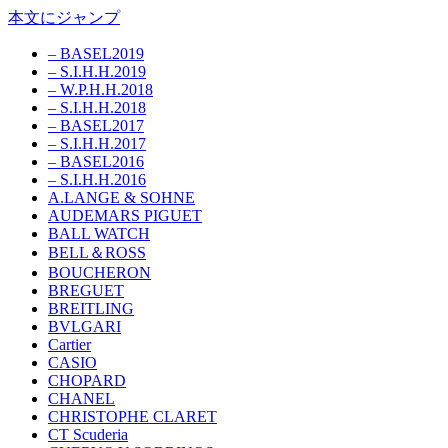
本文にジャンプ
– BASEL2019
– S.I.H.H.2019
– W.P.H.H.2018
– S.I.H.H.2018
– BASEL2017
– S.I.H.H.2017
– BASEL2016
– S.I.H.H.2016
A.LANGE & SOHNE
AUDEMARS PIGUET
BALL WATCH
BELL＆ROSS
BOUCHERON
BREGUET
BREITLING
BVLGARI
Cartier
CASIO
CHOPARD
CHANEL
CHRISTOPHE CLARET
CT Scuderia