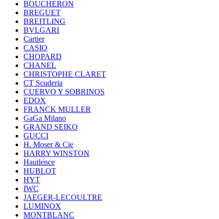
BOUCHERON
BREGUET
BREITLING
BVLGARI
Cartier
CASIO
CHOPARD
CHANEL
CHRISTOPHE CLARET
CT Scuderia
CUERVO Y SOBRINOS
EDOX
FRANCK MULLER
GaGa Milano
GRAND SEIKO
GUCCI
H. Moser & Cie
HARRY WINSTON
Hautlence
HUBLOT
HYT
IWC
JAEGER-LECOULTRE
LUMINOX
MONTBLANC