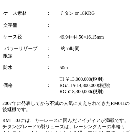
ケース素材
：
チタン or 18KRG
文字盤
：
ケース径
：
49.94×44.50×16.15mm
パワーリザーブ
：
約55時間
限定
：
防水
：
50m
TI ￥13,000,000(税別)
価格
：
RG/TI￥14,800,000(税別)
RG ¥18,300,000(税別)
2007
年に発表してから不滅の人気に支えられてきた
RM011
の
後継機です。
RM11-03
には、カーレースに因んだアイディアが満載です。
チタン
(
グレード
5)
製リューズは、レーシングカーの車輪リ