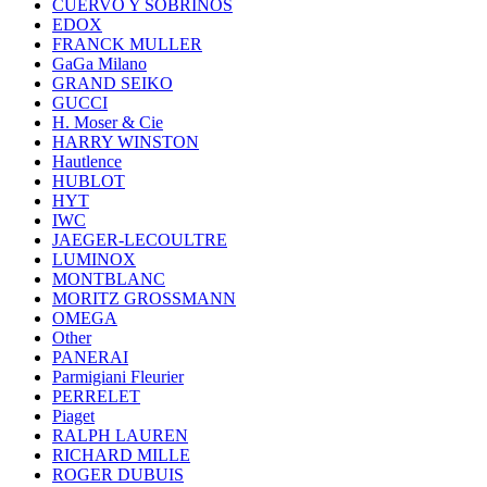
CUERVO Y SOBRINOS
EDOX
FRANCK MULLER
GaGa Milano
GRAND SEIKO
GUCCI
H. Moser & Cie
HARRY WINSTON
Hautlence
HUBLOT
HYT
IWC
JAEGER-LECOULTRE
LUMINOX
MONTBLANC
MORITZ GROSSMANN
OMEGA
Other
PANERAI
Parmigiani Fleurier
PERRELET
Piaget
RALPH LAUREN
RICHARD MILLE
ROGER DUBUIS