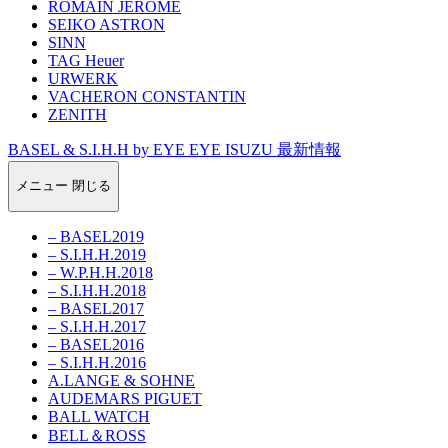
ROMAIN JEROME
SEIKO ASTRON
SINN
TAG Heuer
URWERK
VACHERON CONSTANTIN
ZENITH
BASEL & S.I.H.H by EYE EYE ISUZU 最新情報
メニュー
閉じる
– BASEL2019
– S.I.H.H.2019
– W.P.H.H.2018
– S.I.H.H.2018
– BASEL2017
– S.I.H.H.2017
– BASEL2016
– S.I.H.H.2016
A.LANGE & SOHNE
AUDEMARS PIGUET
BALL WATCH
BELL＆ROSS