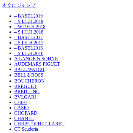
本文にジャンプ
– BASEL2019
– S.I.H.H.2019
– W.P.H.H.2018
– S.I.H.H.2018
– BASEL2017
– S.I.H.H.2017
– BASEL2016
– S.I.H.H.2016
A.LANGE & SOHNE
AUDEMARS PIGUET
BALL WATCH
BELL＆ROSS
BOUCHERON
BREGUET
BREITLING
BVLGARI
Cartier
CASIO
CHOPARD
CHANEL
CHRISTOPHE CLARET
CT Scuderia