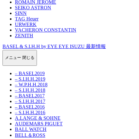
ROMAIN JEROME
SEIKO ASTRON
SINN
TAG Heuer
URWERK
VACHERON CONSTANTIN
ZENITH
BASEL & S.I.H.H by EYE EYE ISUZU 最新情報
メニュー
閉じる
– BASEL2019
– S.I.H.H.2019
– W.P.H.H.2018
– S.I.H.H.2018
– BASEL2017
– S.I.H.H.2017
– BASEL2016
– S.I.H.H.2016
A.LANGE & SOHNE
AUDEMARS PIGUET
BALL WATCH
BELL＆ROSS