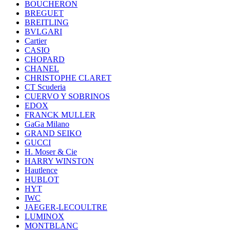
BOUCHERON
BREGUET
BREITLING
BVLGARI
Cartier
CASIO
CHOPARD
CHANEL
CHRISTOPHE CLARET
CT Scuderia
CUERVO Y SOBRINOS
EDOX
FRANCK MULLER
GaGa Milano
GRAND SEIKO
GUCCI
H. Moser & Cie
HARRY WINSTON
Hautlence
HUBLOT
HYT
IWC
JAEGER-LECOULTRE
LUMINOX
MONTBLANC