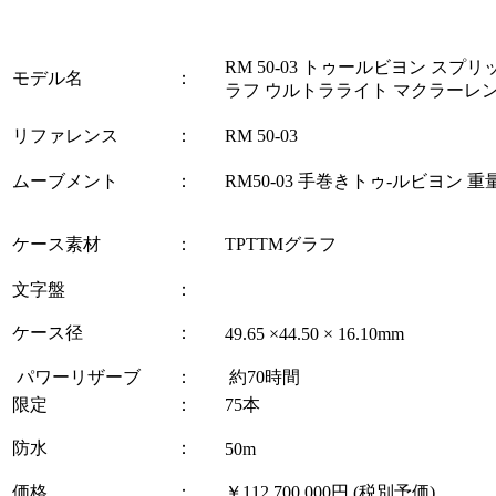
RM 50-03 トゥールビヨン スプ
モデル名
：
ラフ ウルトラライト マクラーレン
リファレンス
：
RM 50-03
ムーブメント
：
RM50-03 手巻きトゥ-ルビヨン 重量
ケース素材
：
TPTTMグラフ
文字盤
：
ケース径
：
49.65 ×44.50 × 16.10mm
パワーリザーブ
：
約70時間
限定
：
75本
防水
：
50m
価格
：
￥112,700,000円 (税別予価)