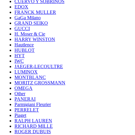
CUERVO Y SOBRINOS
EDOX
FRANCK MULLER
GaGa Milano
GRAND SEIKO
GUCCI
H. Moser & Cie
HARRY WINSTON
Hautlence
HUBLOT
HYT
IWC
JAEGER-LECOULTRE
LUMINOX
MONTBLANC
MORITZ GROSSMANN
OMEGA
Other
PANERAI
Parmigiani Fleurier
PERRELET
Piaget
RALPH LAUREN
RICHARD MILLE
ROGER DUBUIS