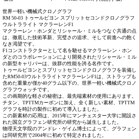
世界一軽い機械式クロノグラフ
RM 50-03 トゥールビヨン スプリットセコンドクロノグラフ
ウルトラライト マクラーレンF1
マクラーレン・ホンダとリシャール・ミルをつなぐ共通の点
は、徹底した技術革新、完璧さの追求、そして前進への飽く
なき渇望です。
F1コンストラクターとして名を馳せるマクラーレン・ホン
ダとのコラボレーションにより開発されたリシャール・ミル
の新型キャリバーは、抜群の性能を誇る名作です。
トゥールビヨンとスプリットセコンドクロノグラフを装備し
たRM50-03ウルトラライトマクラーレンF1は、ストラップも
含めた重量が僅か40グラム以下の、世界一軽い機械式クロノ
グラフウォッチです。
この画期的な軽さの秘密は、最先端素材の使用にあります。
チタン、TPTTMカーボンに加え、全く新しい素材、TPTTM
グラフを時計の製作に初めて導入しました。
この新素材の応用は、2015年にマンチェスター大学に開設さ
れた国立グラフェン研究所の研究から誕生しました。
物理天文学院のアンドレ・ゲイム博士によって、グラフェン
は同研究所で2004年に初めて特定されました。