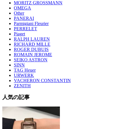
MORITZ GROSSMANN
OMEGA
Other
PANERAI
Parmigiani Fleurier
PERRELET
Piaget
RALPH LAUREN
RICHARD MILLE
ROGER DUBUIS
ROMAIN JEROME
SEIKO ASTRON
SINN
TAG Heuer
URWERK
VACHERON CONSTANTIN
ZENITH
人気の記事