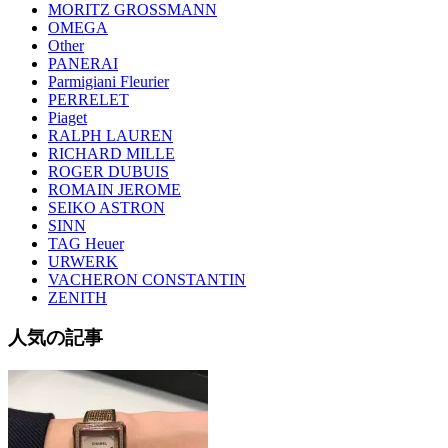
MORITZ GROSSMANN
OMEGA
Other
PANERAI
Parmigiani Fleurier
PERRELET
Piaget
RALPH LAUREN
RICHARD MILLE
ROGER DUBUIS
ROMAIN JEROME
SEIKO ASTRON
SINN
TAG Heuer
URWERK
VACHERON CONSTANTIN
ZENITH
人気の記事