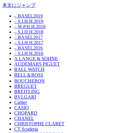
本文にジャンプ
– BASEL2019
– S.I.H.H.2019
– W.P.H.H.2018
– S.I.H.H.2018
– BASEL2017
– S.I.H.H.2017
– BASEL2016
– S.I.H.H.2016
A.LANGE & SOHNE
AUDEMARS PIGUET
BALL WATCH
BELL＆ROSS
BOUCHERON
BREGUET
BREITLING
BVLGARI
Cartier
CASIO
CHOPARD
CHANEL
CHRISTOPHE CLARET
CT Scuderia