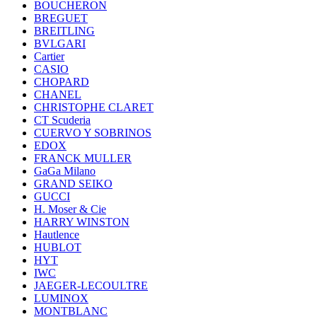
BOUCHERON
BREGUET
BREITLING
BVLGARI
Cartier
CASIO
CHOPARD
CHANEL
CHRISTOPHE CLARET
CT Scuderia
CUERVO Y SOBRINOS
EDOX
FRANCK MULLER
GaGa Milano
GRAND SEIKO
GUCCI
H. Moser & Cie
HARRY WINSTON
Hautlence
HUBLOT
HYT
IWC
JAEGER-LECOULTRE
LUMINOX
MONTBLANC