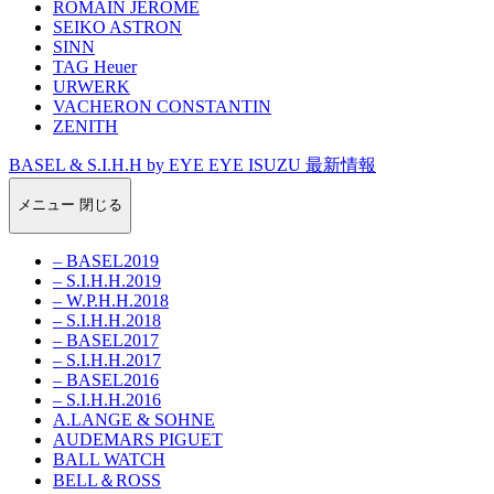
ROMAIN JEROME
SEIKO ASTRON
SINN
TAG Heuer
URWERK
VACHERON CONSTANTIN
ZENITH
BASEL & S.I.H.H by EYE EYE ISUZU 最新情報
メニュー
閉じる
– BASEL2019
– S.I.H.H.2019
– W.P.H.H.2018
– S.I.H.H.2018
– BASEL2017
– S.I.H.H.2017
– BASEL2016
– S.I.H.H.2016
A.LANGE & SOHNE
AUDEMARS PIGUET
BALL WATCH
BELL＆ROSS