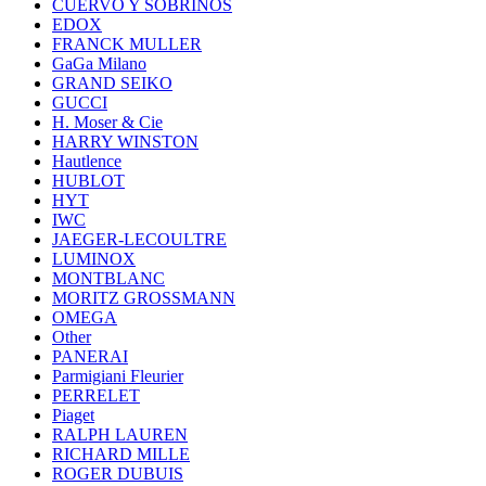
CUERVO Y SOBRINOS
EDOX
FRANCK MULLER
GaGa Milano
GRAND SEIKO
GUCCI
H. Moser & Cie
HARRY WINSTON
Hautlence
HUBLOT
HYT
IWC
JAEGER-LECOULTRE
LUMINOX
MONTBLANC
MORITZ GROSSMANN
OMEGA
Other
PANERAI
Parmigiani Fleurier
PERRELET
Piaget
RALPH LAUREN
RICHARD MILLE
ROGER DUBUIS