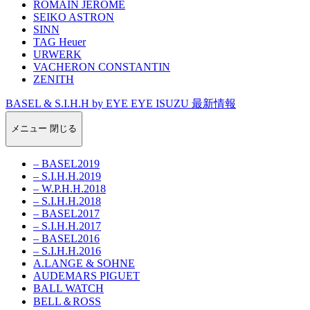
ROMAIN JEROME
SEIKO ASTRON
SINN
TAG Heuer
URWERK
VACHERON CONSTANTIN
ZENITH
BASEL & S.I.H.H by EYE EYE ISUZU 最新情報
メニュー
閉じる
– BASEL2019
– S.I.H.H.2019
– W.P.H.H.2018
– S.I.H.H.2018
– BASEL2017
– S.I.H.H.2017
– BASEL2016
– S.I.H.H.2016
A.LANGE & SOHNE
AUDEMARS PIGUET
BALL WATCH
BELL＆ROSS