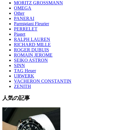
MORITZ GROSSMANN
OMEGA
Other
PANERAI
Parmigiani Fleurier
PERRELET
Piaget
RALPH LAUREN
RICHARD MILLE
ROGER DUBUIS
ROMAIN JEROME
SEIKO ASTRON
SINN
TAG Heuer
URWERK
VACHERON CONSTANTIN
ZENITH
人気の記事