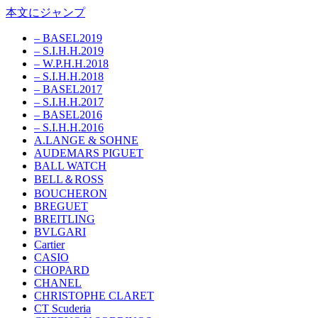
本文にジャンプ
– BASEL2019
– S.I.H.H.2019
– W.P.H.H.2018
– S.I.H.H.2018
– BASEL2017
– S.I.H.H.2017
– BASEL2016
– S.I.H.H.2016
A.LANGE & SOHNE
AUDEMARS PIGUET
BALL WATCH
BELL＆ROSS
BOUCHERON
BREGUET
BREITLING
BVLGARI
Cartier
CASIO
CHOPARD
CHANEL
CHRISTOPHE CLARET
CT Scuderia