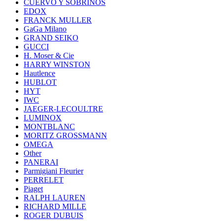
CUERVO Y SOBRINOS
EDOX
FRANCK MULLER
GaGa Milano
GRAND SEIKO
GUCCI
H. Moser & Cie
HARRY WINSTON
Hautlence
HUBLOT
HYT
IWC
JAEGER-LECOULTRE
LUMINOX
MONTBLANC
MORITZ GROSSMANN
OMEGA
Other
PANERAI
Parmigiani Fleurier
PERRELET
Piaget
RALPH LAUREN
RICHARD MILLE
ROGER DUBUIS