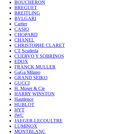
BOUCHERON
BREGUET
BREITLING
BVLGARI
Cartier
CASIO
CHOPARD
CHANEL
CHRISTOPHE CLARET
CT Scuderia
CUERVO Y SOBRINOS
EDOX
FRANCK MULLER
GaGa Milano
GRAND SEIKO
GUCCI
H. Moser & Cie
HARRY WINSTON
Hautlence
HUBLOT
HYT
IWC
JAEGER-LECOULTRE
LUMINOX
MONTBLANC