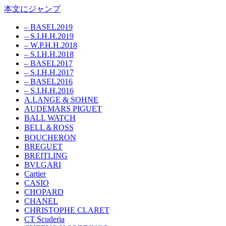
本文にジャンプ
– BASEL2019
– S.I.H.H.2019
– W.P.H.H.2018
– S.I.H.H.2018
– BASEL2017
– S.I.H.H.2017
– BASEL2016
– S.I.H.H.2016
A.LANGE & SOHNE
AUDEMARS PIGUET
BALL WATCH
BELL＆ROSS
BOUCHERON
BREGUET
BREITLING
BVLGARI
Cartier
CASIO
CHOPARD
CHANEL
CHRISTOPHE CLARET
CT Scuderia