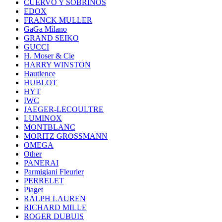
CUERVO Y SOBRINOS
EDOX
FRANCK MULLER
GaGa Milano
GRAND SEIKO
GUCCI
H. Moser & Cie
HARRY WINSTON
Hautlence
HUBLOT
HYT
IWC
JAEGER-LECOULTRE
LUMINOX
MONTBLANC
MORITZ GROSSMANN
OMEGA
Other
PANERAI
Parmigiani Fleurier
PERRELET
Piaget
RALPH LAUREN
RICHARD MILLE
ROGER DUBUIS