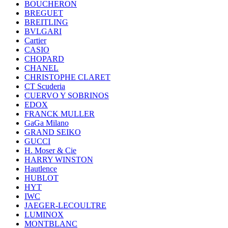
BOUCHERON
BREGUET
BREITLING
BVLGARI
Cartier
CASIO
CHOPARD
CHANEL
CHRISTOPHE CLARET
CT Scuderia
CUERVO Y SOBRINOS
EDOX
FRANCK MULLER
GaGa Milano
GRAND SEIKO
GUCCI
H. Moser & Cie
HARRY WINSTON
Hautlence
HUBLOT
HYT
IWC
JAEGER-LECOULTRE
LUMINOX
MONTBLANC