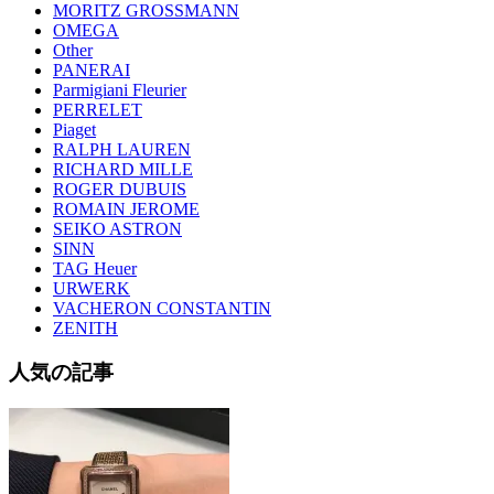
MORITZ GROSSMANN
OMEGA
Other
PANERAI
Parmigiani Fleurier
PERRELET
Piaget
RALPH LAUREN
RICHARD MILLE
ROGER DUBUIS
ROMAIN JEROME
SEIKO ASTRON
SINN
TAG Heuer
URWERK
VACHERON CONSTANTIN
ZENITH
人気の記事