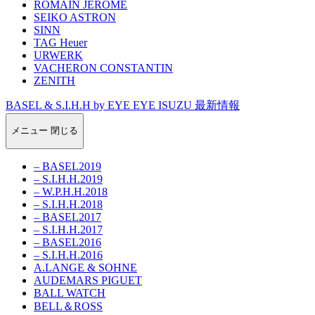
ROMAIN JEROME
SEIKO ASTRON
SINN
TAG Heuer
URWERK
VACHERON CONSTANTIN
ZENITH
BASEL & S.I.H.H by EYE EYE ISUZU 最新情報
メニュー
閉じる
– BASEL2019
– S.I.H.H.2019
– W.P.H.H.2018
– S.I.H.H.2018
– BASEL2017
– S.I.H.H.2017
– BASEL2016
– S.I.H.H.2016
A.LANGE & SOHNE
AUDEMARS PIGUET
BALL WATCH
BELL＆ROSS