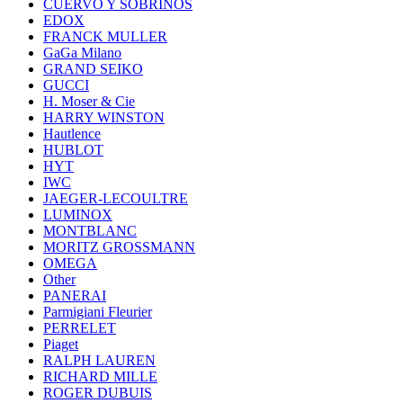
CUERVO Y SOBRINOS
EDOX
FRANCK MULLER
GaGa Milano
GRAND SEIKO
GUCCI
H. Moser & Cie
HARRY WINSTON
Hautlence
HUBLOT
HYT
IWC
JAEGER-LECOULTRE
LUMINOX
MONTBLANC
MORITZ GROSSMANN
OMEGA
Other
PANERAI
Parmigiani Fleurier
PERRELET
Piaget
RALPH LAUREN
RICHARD MILLE
ROGER DUBUIS