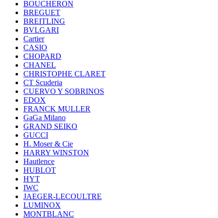
BOUCHERON
BREGUET
BREITLING
BVLGARI
Cartier
CASIO
CHOPARD
CHANEL
CHRISTOPHE CLARET
CT Scuderia
CUERVO Y SOBRINOS
EDOX
FRANCK MULLER
GaGa Milano
GRAND SEIKO
GUCCI
H. Moser & Cie
HARRY WINSTON
Hautlence
HUBLOT
HYT
IWC
JAEGER-LECOULTRE
LUMINOX
MONTBLANC