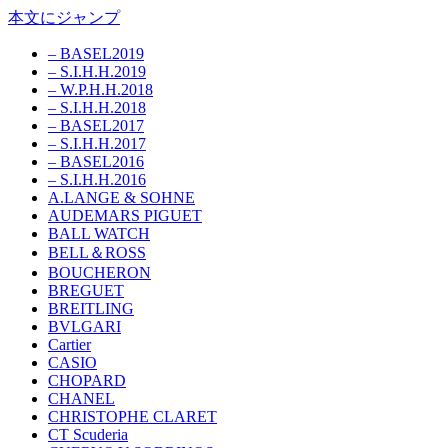
本文にジャンプ
– BASEL2019
– S.I.H.H.2019
– W.P.H.H.2018
– S.I.H.H.2018
– BASEL2017
– S.I.H.H.2017
– BASEL2016
– S.I.H.H.2016
A.LANGE & SOHNE
AUDEMARS PIGUET
BALL WATCH
BELL＆ROSS
BOUCHERON
BREGUET
BREITLING
BVLGARI
Cartier
CASIO
CHOPARD
CHANEL
CHRISTOPHE CLARET
CT Scuderia