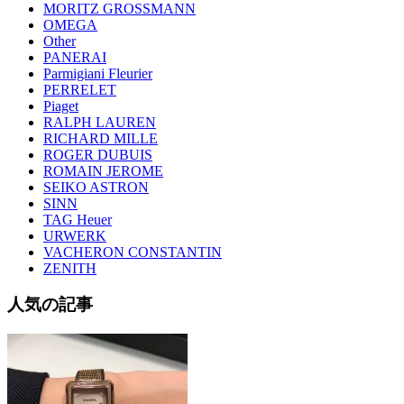
MORITZ GROSSMANN
OMEGA
Other
PANERAI
Parmigiani Fleurier
PERRELET
Piaget
RALPH LAUREN
RICHARD MILLE
ROGER DUBUIS
ROMAIN JEROME
SEIKO ASTRON
SINN
TAG Heuer
URWERK
VACHERON CONSTANTIN
ZENITH
人気の記事