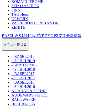
ROMAIN JEROME
SEIKO ASTRON
SINN
TAG Heuer
URWERK
VACHERON CONSTANTIN
ZENITH
BASEL & S.I.H.H by EYE EYE ISUZU 最新情報
メニュー
閉じる
– BASEL2019
– S.I.H.H.2019
– W.P.H.H.2018
– S.I.H.H.2018
– BASEL2017
– S.I.H.H.2017
– BASEL2016
– S.I.H.H.2016
A.LANGE & SOHNE
AUDEMARS PIGUET
BALL WATCH
BELL＆ROSS