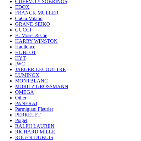
CUERVO Y SOBRINOS
EDOX
FRANCK MULLER
GaGa Milano
GRAND SEIKO
GUCCI
H. Moser & Cie
HARRY WINSTON
Hautlence
HUBLOT
HYT
IWC
JAEGER-LECOULTRE
LUMINOX
MONTBLANC
MORITZ GROSSMANN
OMEGA
Other
PANERAI
Parmigiani Fleurier
PERRELET
Piaget
RALPH LAUREN
RICHARD MILLE
ROGER DUBUIS