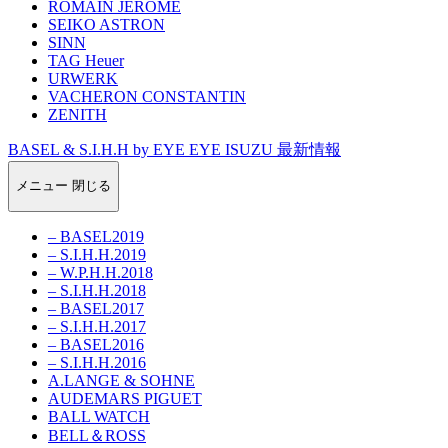
ROMAIN JEROME
SEIKO ASTRON
SINN
TAG Heuer
URWERK
VACHERON CONSTANTIN
ZENITH
BASEL & S.I.H.H by EYE EYE ISUZU 最新情報
メニュー
閉じる
– BASEL2019
– S.I.H.H.2019
– W.P.H.H.2018
– S.I.H.H.2018
– BASEL2017
– S.I.H.H.2017
– BASEL2016
– S.I.H.H.2016
A.LANGE & SOHNE
AUDEMARS PIGUET
BALL WATCH
BELL＆ROSS