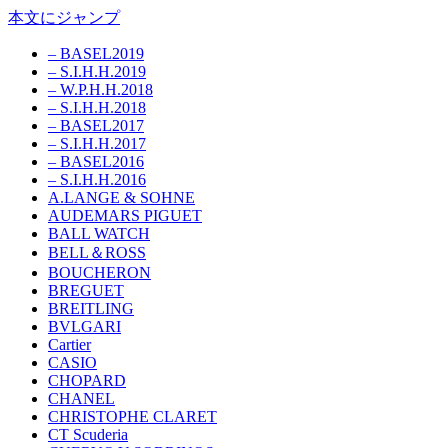
本文にジャンプ
– BASEL2019
– S.I.H.H.2019
– W.P.H.H.2018
– S.I.H.H.2018
– BASEL2017
– S.I.H.H.2017
– BASEL2016
– S.I.H.H.2016
A.LANGE & SOHNE
AUDEMARS PIGUET
BALL WATCH
BELL＆ROSS
BOUCHERON
BREGUET
BREITLING
BVLGARI
Cartier
CASIO
CHOPARD
CHANEL
CHRISTOPHE CLARET
CT Scuderia