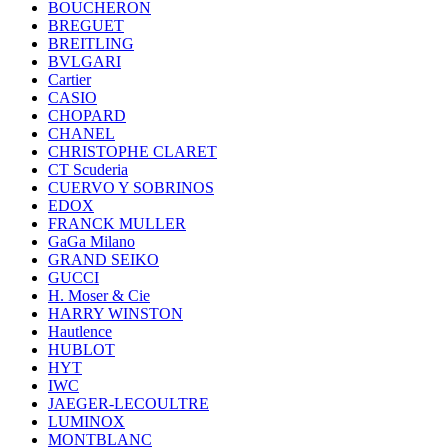
BOUCHERON
BREGUET
BREITLING
BVLGARI
Cartier
CASIO
CHOPARD
CHANEL
CHRISTOPHE CLARET
CT Scuderia
CUERVO Y SOBRINOS
EDOX
FRANCK MULLER
GaGa Milano
GRAND SEIKO
GUCCI
H. Moser & Cie
HARRY WINSTON
Hautlence
HUBLOT
HYT
IWC
JAEGER-LECOULTRE
LUMINOX
MONTBLANC