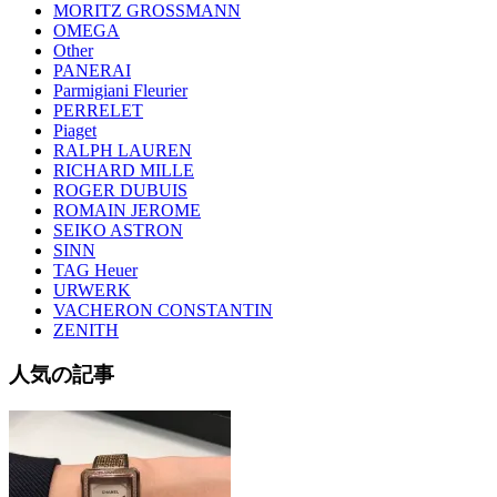
MORITZ GROSSMANN
OMEGA
Other
PANERAI
Parmigiani Fleurier
PERRELET
Piaget
RALPH LAUREN
RICHARD MILLE
ROGER DUBUIS
ROMAIN JEROME
SEIKO ASTRON
SINN
TAG Heuer
URWERK
VACHERON CONSTANTIN
ZENITH
人気の記事