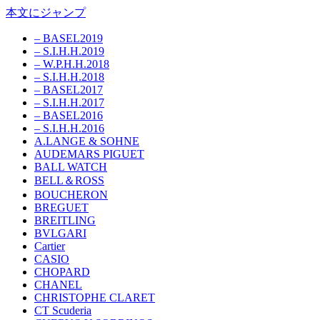
本文にジャンプ
– BASEL2019
– S.I.H.H.2019
– W.P.H.H.2018
– S.I.H.H.2018
– BASEL2017
– S.I.H.H.2017
– BASEL2016
– S.I.H.H.2016
A.LANGE & SOHNE
AUDEMARS PIGUET
BALL WATCH
BELL＆ROSS
BOUCHERON
BREGUET
BREITLING
BVLGARI
Cartier
CASIO
CHOPARD
CHANEL
CHRISTOPHE CLARET
CT Scuderia