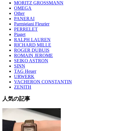
MORITZ GROSSMANN
OMEGA
Other
PANERAI
Parmigiani Fleurier
PERRELET
Piaget
RALPH LAUREN
RICHARD MILLE
ROGER DUBUIS
ROMAIN JEROME
SEIKO ASTRON
SINN
TAG Heuer
URWERK
VACHERON CONSTANTIN
ZENITH
人気の記事