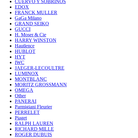
CUERVO Y SOBRINOS
EDOX
FRANCK MULLER
GaGa Milano
GRAND SEIKO
GUCCI
H. Moser & Cie
HARRY WINSTON
Hautlence
HUBLOT
HYT
IWC
JAEGER-LECOULTRE
LUMINOX
MONTBLANC
MORITZ GROSSMANN
OMEGA
Other
PANERAI
Parmigiani Fleurier
PERRELET
Piaget
RALPH LAUREN
RICHARD MILLE
ROGER DUBUIS