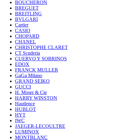
BOUCHERON
BREGUET
BREITLING
BVLGARI
Cartier
CASIO
CHOPARD
CHANEL
CHRISTOPHE CLARET
CT Scuderia
CUERVO Y SOBRINOS
EDOX
FRANCK MULLER
GaGa Milano
GRAND SEIKO
GUCCI
H. Moser & Cie
HARRY WINSTON
Hautlence
HUBLOT
HYT
IWC
JAEGER-LECOULTRE
LUMINOX
MONTBLANC