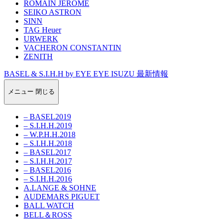
ROMAIN JEROME
SEIKO ASTRON
SINN
TAG Heuer
URWERK
VACHERON CONSTANTIN
ZENITH
BASEL & S.I.H.H by EYE EYE ISUZU 最新情報
メニュー
閉じる
– BASEL2019
– S.I.H.H.2019
– W.P.H.H.2018
– S.I.H.H.2018
– BASEL2017
– S.I.H.H.2017
– BASEL2016
– S.I.H.H.2016
A.LANGE & SOHNE
AUDEMARS PIGUET
BALL WATCH
BELL＆ROSS