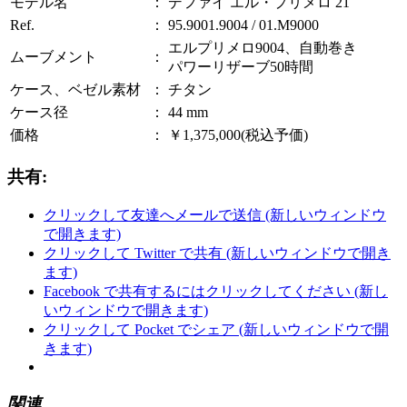
モデル名
：
デファイ エル・プリメロ 21
Ref.
：
95.9001.9004 / 01.M9000
エルプリメロ9004、自動巻き
ムーブメント
：
パワーリザーブ50時間
ケース、ベゼル素材
：
チタン
ケース径
：
44 mm
価格
：
￥1,375,000
(税込予価)
共有:
クリックして友達へメールで送信 (新しいウィンドウ
で開きます)
クリックして Twitter で共有 (新しいウィンドウで開き
ます)
Facebook で共有するにはクリックしてください (新し
いウィンドウで開きます)
クリックして Pocket でシェア (新しいウィンドウで開
きます)
関連