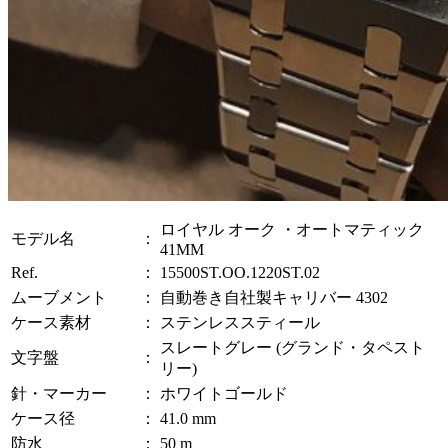
ロイヤル オーク ・オートマティック
モデル名
：
41MM
Ref.
：
15500ST.OO.1220ST.02
ムーブメント
：
自動巻き自社製キャリバー 4302
ケース素材
：
ステンレススティール
スレートグレー (グランド・タペスト
文字盤
：
リー)
針・マーカー
：
ホワイトゴールド
ケース径
：
41.0 mm
防水
：
50 m