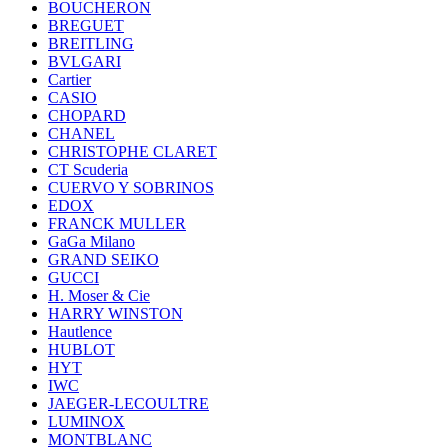
BOUCHERON
BREGUET
BREITLING
BVLGARI
Cartier
CASIO
CHOPARD
CHANEL
CHRISTOPHE CLARET
CT Scuderia
CUERVO Y SOBRINOS
EDOX
FRANCK MULLER
GaGa Milano
GRAND SEIKO
GUCCI
H. Moser & Cie
HARRY WINSTON
Hautlence
HUBLOT
HYT
IWC
JAEGER-LECOULTRE
LUMINOX
MONTBLANC