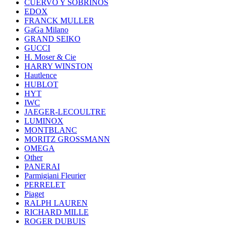
CUERVO Y SOBRINOS
EDOX
FRANCK MULLER
GaGa Milano
GRAND SEIKO
GUCCI
H. Moser & Cie
HARRY WINSTON
Hautlence
HUBLOT
HYT
IWC
JAEGER-LECOULTRE
LUMINOX
MONTBLANC
MORITZ GROSSMANN
OMEGA
Other
PANERAI
Parmigiani Fleurier
PERRELET
Piaget
RALPH LAUREN
RICHARD MILLE
ROGER DUBUIS