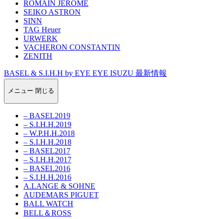
ROMAIN JEROME
SEIKO ASTRON
SINN
TAG Heuer
URWERK
VACHERON CONSTANTIN
ZENITH
BASEL & S.I.H.H by EYE EYE ISUZU 最新情報
メニュー
閉じる
– BASEL2019
– S.I.H.H.2019
– W.P.H.H.2018
– S.I.H.H.2018
– BASEL2017
– S.I.H.H.2017
– BASEL2016
– S.I.H.H.2016
A.LANGE & SOHNE
AUDEMARS PIGUET
BALL WATCH
BELL＆ROSS