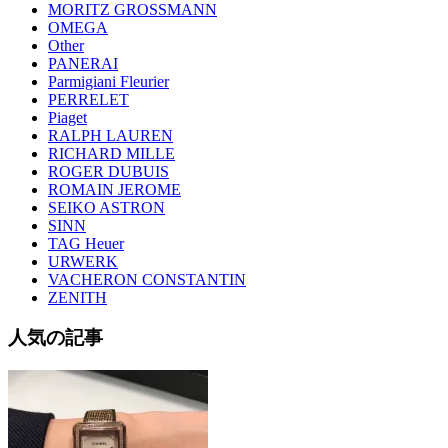
MORITZ GROSSMANN
OMEGA
Other
PANERAI
Parmigiani Fleurier
PERRELET
Piaget
RALPH LAUREN
RICHARD MILLE
ROGER DUBUIS
ROMAIN JEROME
SEIKO ASTRON
SINN
TAG Heuer
URWERK
VACHERON CONSTANTIN
ZENITH
人気の記事