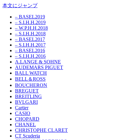
本文にジャンプ
– BASEL2019
– S.I.H.H.2019
– W.P.H.H.2018
– S.I.H.H.2018
– BASEL2017
– S.I.H.H.2017
– BASEL2016
– S.I.H.H.2016
A.LANGE & SOHNE
AUDEMARS PIGUET
BALL WATCH
BELL＆ROSS
BOUCHERON
BREGUET
BREITLING
BVLGARI
Cartier
CASIO
CHOPARD
CHANEL
CHRISTOPHE CLARET
CT Scuderia