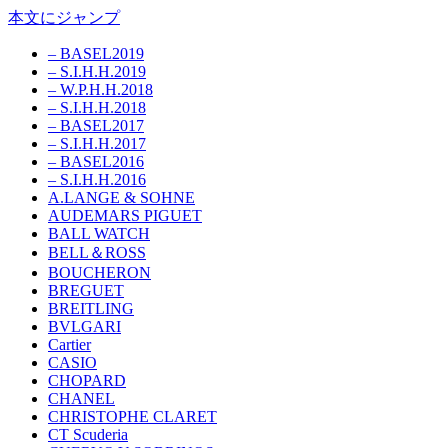
本文にジャンプ
– BASEL2019
– S.I.H.H.2019
– W.P.H.H.2018
– S.I.H.H.2018
– BASEL2017
– S.I.H.H.2017
– BASEL2016
– S.I.H.H.2016
A.LANGE & SOHNE
AUDEMARS PIGUET
BALL WATCH
BELL＆ROSS
BOUCHERON
BREGUET
BREITLING
BVLGARI
Cartier
CASIO
CHOPARD
CHANEL
CHRISTOPHE CLARET
CT Scuderia