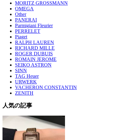
MORITZ GROSSMANN
OMEGA
Other
PANERAI
Parmigiani Fleurier
PERRELET
Piaget
RALPH LAUREN
RICHARD MILLE
ROGER DUBUIS
ROMAIN JEROME
SEIKO ASTRON
SINN
TAG Heuer
URWERK
VACHERON CONSTANTIN
ZENITH
人気の記事