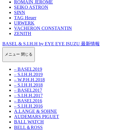
ROMAIN JEROME
SEIKO ASTRON
SINN
TAG Heuer
URWERK
VACHERON CONSTANTIN
ZENITH
BASEL & S.I.H.H by EYE EYE ISUZU 最新情報
メニュー
閉じる
– BASEL2019
– S.I.H.H.2019
– W.P.H.H.2018
– S.I.H.H.2018
– BASEL2017
– S.I.H.H.2017
– BASEL2016
– S.I.H.H.2016
A.LANGE & SOHNE
AUDEMARS PIGUET
BALL WATCH
BELL＆ROSS