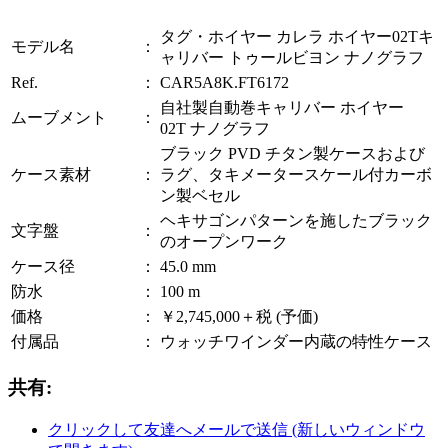
タグ・ホイヤー カレラ ホイヤー02Tキ
モデル名
：
ャリバー トゥールビヨン ナノグラフ
Ref.
：
CAR5A8K.FT6172
自社製自動巻キャリバー ホイヤー
ムーブメント
：
02T ナノグラフ
ブラック PVD チタン製ケースおよび
ケース素材
：
ラグ、タキメータースケール付カーボ
ン製ベセル
ヘキサゴンパターンを施したブラック
文字盤
：
のオープンワーク
ケース径
：
45.0 mm
防水
：
100 m
価格
：
￥2,745,000＋税 (予価)
付属品
：
ウォッチワインダー内蔵の特性ケース
共有:
クリックして友達へメールで送信 (新しいウィンドウ