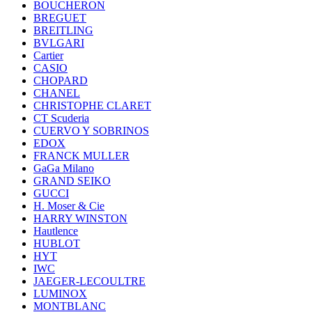
BOUCHERON
BREGUET
BREITLING
BVLGARI
Cartier
CASIO
CHOPARD
CHANEL
CHRISTOPHE CLARET
CT Scuderia
CUERVO Y SOBRINOS
EDOX
FRANCK MULLER
GaGa Milano
GRAND SEIKO
GUCCI
H. Moser & Cie
HARRY WINSTON
Hautlence
HUBLOT
HYT
IWC
JAEGER-LECOULTRE
LUMINOX
MONTBLANC