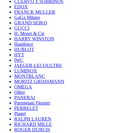
CUERVO Y SOBRINOS
EDOX
FRANCK MULLER
GaGa Milano
GRAND SEIKO
GUCCI
H. Moser & Cie
HARRY WINSTON
Hautlence
HUBLOT
HYT
IWC
JAEGER-LECOULTRE
LUMINOX
MONTBLANC
MORITZ GROSSMANN
OMEGA
Other
PANERAI
Parmigiani Fleurier
PERRELET
Piaget
RALPH LAUREN
RICHARD MILLE
ROGER DUBUIS