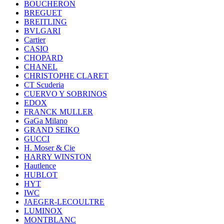
BOUCHERON
BREGUET
BREITLING
BVLGARI
Cartier
CASIO
CHOPARD
CHANEL
CHRISTOPHE CLARET
CT Scuderia
CUERVO Y SOBRINOS
EDOX
FRANCK MULLER
GaGa Milano
GRAND SEIKO
GUCCI
H. Moser & Cie
HARRY WINSTON
Hautlence
HUBLOT
HYT
IWC
JAEGER-LECOULTRE
LUMINOX
MONTBLANC