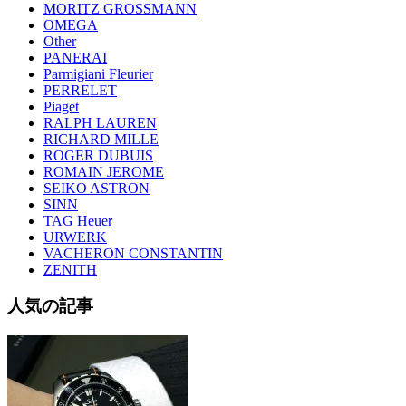
MORITZ GROSSMANN
OMEGA
Other
PANERAI
Parmigiani Fleurier
PERRELET
Piaget
RALPH LAUREN
RICHARD MILLE
ROGER DUBUIS
ROMAIN JEROME
SEIKO ASTRON
SINN
TAG Heuer
URWERK
VACHERON CONSTANTIN
ZENITH
人気の記事