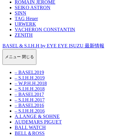
ROMAIN JEROME
SEIKO ASTRON
SINN
TAG Heuer
URWERK
VACHERON CONSTANTIN
ZENITH
BASEL & S.I.H.H by EYE EYE ISUZU 最新情報
メニュー
閉じる
– BASEL2019
– S.I.H.H.2019
– W.P.H.H.2018
– S.I.H.H.2018
– BASEL2017
– S.I.H.H.2017
– BASEL2016
– S.I.H.H.2016
A.LANGE & SOHNE
AUDEMARS PIGUET
BALL WATCH
BELL＆ROSS