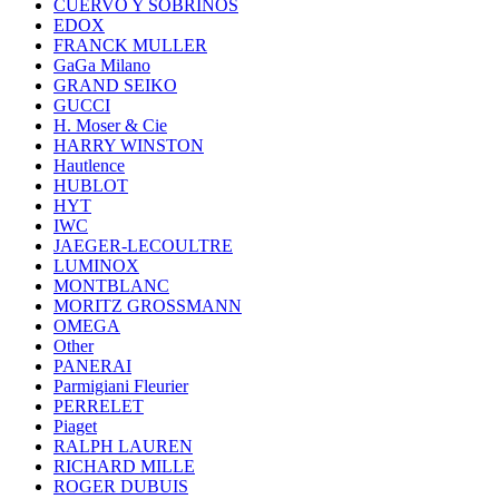
CUERVO Y SOBRINOS
EDOX
FRANCK MULLER
GaGa Milano
GRAND SEIKO
GUCCI
H. Moser & Cie
HARRY WINSTON
Hautlence
HUBLOT
HYT
IWC
JAEGER-LECOULTRE
LUMINOX
MONTBLANC
MORITZ GROSSMANN
OMEGA
Other
PANERAI
Parmigiani Fleurier
PERRELET
Piaget
RALPH LAUREN
RICHARD MILLE
ROGER DUBUIS