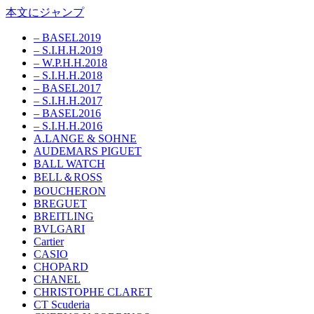
本文にジャンプ
– BASEL2019
– S.I.H.H.2019
– W.P.H.H.2018
– S.I.H.H.2018
– BASEL2017
– S.I.H.H.2017
– BASEL2016
– S.I.H.H.2016
A.LANGE & SOHNE
AUDEMARS PIGUET
BALL WATCH
BELL＆ROSS
BOUCHERON
BREGUET
BREITLING
BVLGARI
Cartier
CASIO
CHOPARD
CHANEL
CHRISTOPHE CLARET
CT Scuderia