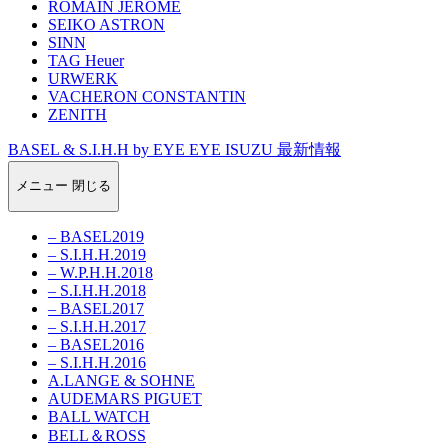
ROMAIN JEROME
SEIKO ASTRON
SINN
TAG Heuer
URWERK
VACHERON CONSTANTIN
ZENITH
BASEL & S.I.H.H by EYE EYE ISUZU 最新情報
メニュー
閉じる
– BASEL2019
– S.I.H.H.2019
– W.P.H.H.2018
– S.I.H.H.2018
– BASEL2017
– S.I.H.H.2017
– BASEL2016
– S.I.H.H.2016
A.LANGE & SOHNE
AUDEMARS PIGUET
BALL WATCH
BELL＆ROSS