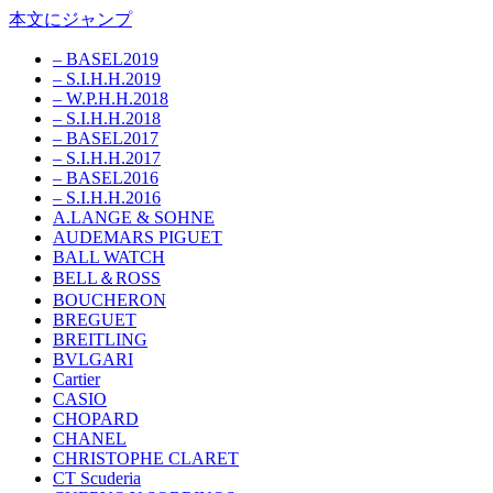
本文にジャンプ
– BASEL2019
– S.I.H.H.2019
– W.P.H.H.2018
– S.I.H.H.2018
– BASEL2017
– S.I.H.H.2017
– BASEL2016
– S.I.H.H.2016
A.LANGE & SOHNE
AUDEMARS PIGUET
BALL WATCH
BELL＆ROSS
BOUCHERON
BREGUET
BREITLING
BVLGARI
Cartier
CASIO
CHOPARD
CHANEL
CHRISTOPHE CLARET
CT Scuderia