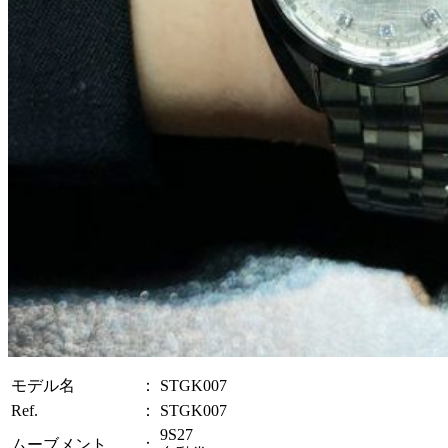
モデル名
：
STGK007
Ref.
：
STGK007
9S27
ムーブメント
：