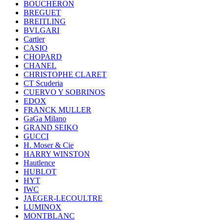
BOUCHERON
BREGUET
BREITLING
BVLGARI
Cartier
CASIO
CHOPARD
CHANEL
CHRISTOPHE CLARET
CT Scuderia
CUERVO Y SOBRINOS
EDOX
FRANCK MULLER
GaGa Milano
GRAND SEIKO
GUCCI
H. Moser & Cie
HARRY WINSTON
Hautlence
HUBLOT
HYT
IWC
JAEGER-LECOULTRE
LUMINOX
MONTBLANC