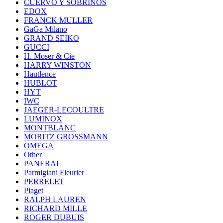
CUERVO Y SOBRINOS
EDOX
FRANCK MULLER
GaGa Milano
GRAND SEIKO
GUCCI
H. Moser & Cie
HARRY WINSTON
Hautlence
HUBLOT
HYT
IWC
JAEGER-LECOULTRE
LUMINOX
MONTBLANC
MORITZ GROSSMANN
OMEGA
Other
PANERAI
Parmigiani Fleurier
PERRELET
Piaget
RALPH LAUREN
RICHARD MILLE
ROGER DUBUIS