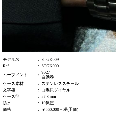
モデル名
：
STGK009
Ref.
：
STGK009
9S27
ムーブメント
：
自動巻
ケース素材
：
ステンレススチール
文字盤
：
白蝶貝ダイヤル
ケース径
：
27.8 mm
防水
：
10気圧
価格
：
￥560,000＋税(予価)