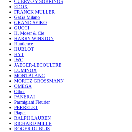
CUERVO Y SOBRINOS
EDOX
FRANCK MULLER
GaGa Milano
GRAND SEIKO
GUCCI
H. Moser & Cie
HARRY WINSTON
Hautlence
HUBLOT
HYT
IWC
JAEGER-LECOULTRE
LUMINOX
MONTBLANC
MORITZ GROSSMANN
OMEGA
Other
PANERAI
Parmigiani Fleurier
PERRELET
Piaget
RALPH LAUREN
RICHARD MILLE
ROGER DUBUIS