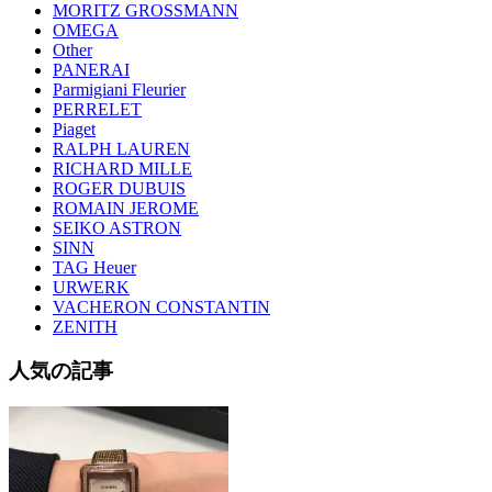
MORITZ GROSSMANN
OMEGA
Other
PANERAI
Parmigiani Fleurier
PERRELET
Piaget
RALPH LAUREN
RICHARD MILLE
ROGER DUBUIS
ROMAIN JEROME
SEIKO ASTRON
SINN
TAG Heuer
URWERK
VACHERON CONSTANTIN
ZENITH
人気の記事