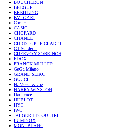
BOUCHERON
BREGUET
BREITLING
BVLGARI
Cartier
CASIO
CHOPARD
CHANEL
CHRISTOPHE CLARET
CT Scuderia
CUERVO Y SOBRINOS
EDOX
FRANCK MULLER
GaGa Milano
GRAND SEIKO
GUCCI
H. Moser & Cie
HARRY WINSTON
Hautlence
HUBLOT
HYT
IWC
JAEGER-LECOULTRE
LUMINOX
MONTBLANC