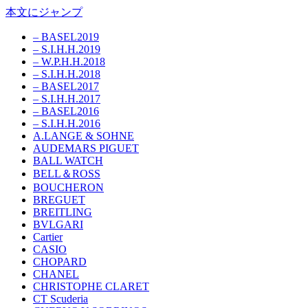
本文にジャンプ
– BASEL2019
– S.I.H.H.2019
– W.P.H.H.2018
– S.I.H.H.2018
– BASEL2017
– S.I.H.H.2017
– BASEL2016
– S.I.H.H.2016
A.LANGE & SOHNE
AUDEMARS PIGUET
BALL WATCH
BELL＆ROSS
BOUCHERON
BREGUET
BREITLING
BVLGARI
Cartier
CASIO
CHOPARD
CHANEL
CHRISTOPHE CLARET
CT Scuderia