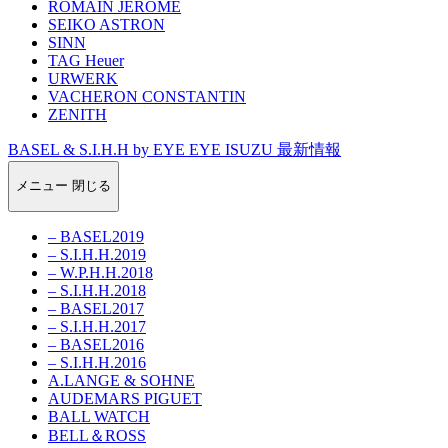
ROMAIN JEROME
SEIKO ASTRON
SINN
TAG Heuer
URWERK
VACHERON CONSTANTIN
ZENITH
BASEL & S.I.H.H by EYE EYE ISUZU 最新情報
メニュー
閉じる
– BASEL2019
– S.I.H.H.2019
– W.P.H.H.2018
– S.I.H.H.2018
– BASEL2017
– S.I.H.H.2017
– BASEL2016
– S.I.H.H.2016
A.LANGE & SOHNE
AUDEMARS PIGUET
BALL WATCH
BELL＆ROSS