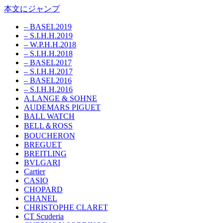
本文にジャンプ
– BASEL2019
– S.I.H.H.2019
– W.P.H.H.2018
– S.I.H.H.2018
– BASEL2017
– S.I.H.H.2017
– BASEL2016
– S.I.H.H.2016
A.LANGE & SOHNE
AUDEMARS PIGUET
BALL WATCH
BELL＆ROSS
BOUCHERON
BREGUET
BREITLING
BVLGARI
Cartier
CASIO
CHOPARD
CHANEL
CHRISTOPHE CLARET
CT Scuderia