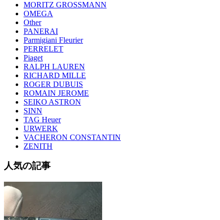
MORITZ GROSSMANN
OMEGA
Other
PANERAI
Parmigiani Fleurier
PERRELET
Piaget
RALPH LAUREN
RICHARD MILLE
ROGER DUBUIS
ROMAIN JEROME
SEIKO ASTRON
SINN
TAG Heuer
URWERK
VACHERON CONSTANTIN
ZENITH
人気の記事