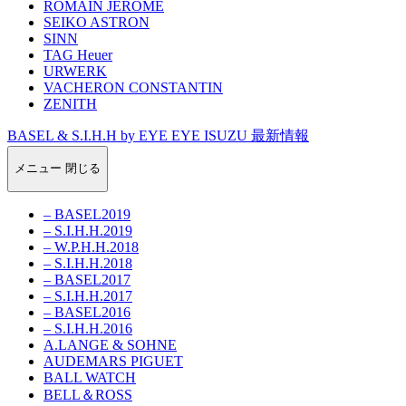
ROMAIN JEROME
SEIKO ASTRON
SINN
TAG Heuer
URWERK
VACHERON CONSTANTIN
ZENITH
BASEL & S.I.H.H by EYE EYE ISUZU 最新情報
メニュー
閉じる
– BASEL2019
– S.I.H.H.2019
– W.P.H.H.2018
– S.I.H.H.2018
– BASEL2017
– S.I.H.H.2017
– BASEL2016
– S.I.H.H.2016
A.LANGE & SOHNE
AUDEMARS PIGUET
BALL WATCH
BELL＆ROSS