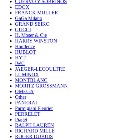
CUERVO Y SOBRINOS
EDOX
FRANCK MULLER
GaGa Milano
GRAND SEIKO
GUCCI
H. Moser & Cie
HARRY WINSTON
Hautlence
HUBLOT
HYT
IWC
JAEGER-LECOULTRE
LUMINOX
MONTBLANC
MORITZ GROSSMANN
OMEGA
Other
PANERAI
Parmigiani Fleurier
PERRELET
Piaget
RALPH LAUREN
RICHARD MILLE
ROGER DUBUIS