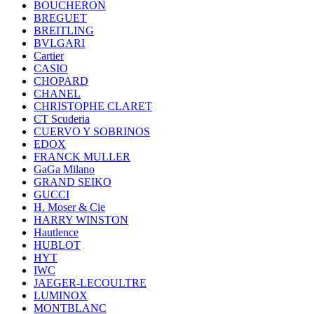
BOUCHERON
BREGUET
BREITLING
BVLGARI
Cartier
CASIO
CHOPARD
CHANEL
CHRISTOPHE CLARET
CT Scuderia
CUERVO Y SOBRINOS
EDOX
FRANCK MULLER
GaGa Milano
GRAND SEIKO
GUCCI
H. Moser & Cie
HARRY WINSTON
Hautlence
HUBLOT
HYT
IWC
JAEGER-LECOULTRE
LUMINOX
MONTBLANC