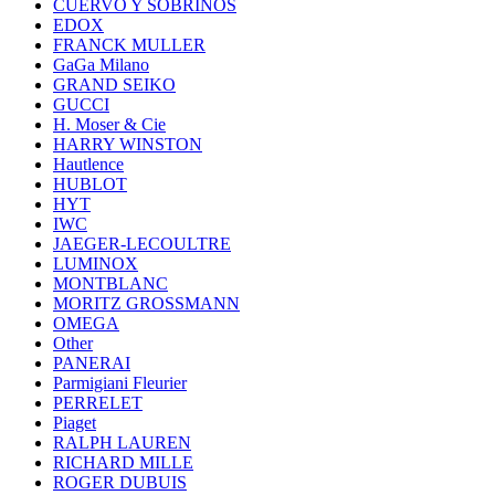
CUERVO Y SOBRINOS
EDOX
FRANCK MULLER
GaGa Milano
GRAND SEIKO
GUCCI
H. Moser & Cie
HARRY WINSTON
Hautlence
HUBLOT
HYT
IWC
JAEGER-LECOULTRE
LUMINOX
MONTBLANC
MORITZ GROSSMANN
OMEGA
Other
PANERAI
Parmigiani Fleurier
PERRELET
Piaget
RALPH LAUREN
RICHARD MILLE
ROGER DUBUIS