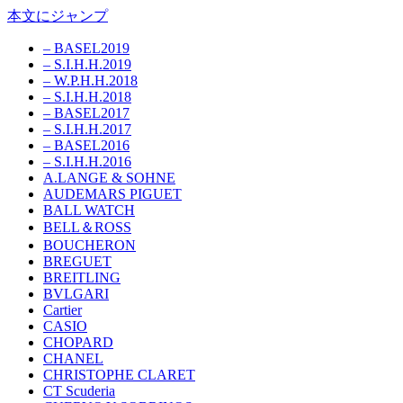
本文にジャンプ
– BASEL2019
– S.I.H.H.2019
– W.P.H.H.2018
– S.I.H.H.2018
– BASEL2017
– S.I.H.H.2017
– BASEL2016
– S.I.H.H.2016
A.LANGE & SOHNE
AUDEMARS PIGUET
BALL WATCH
BELL＆ROSS
BOUCHERON
BREGUET
BREITLING
BVLGARI
Cartier
CASIO
CHOPARD
CHANEL
CHRISTOPHE CLARET
CT Scuderia