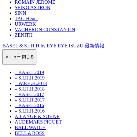
ROMAIN JEROME
SEIKO ASTRON
SINN
TAG Heuer
URWERK
VACHERON CONSTANTIN
ZENITH
BASEL & S.I.H.H by EYE EYE ISUZU 最新情報
メニュー
閉じる
– BASEL2019
– S.I.H.H.2019
– W.P.H.H.2018
– S.I.H.H.2018
– BASEL2017
– S.I.H.H.2017
– BASEL2016
– S.I.H.H.2016
A.LANGE & SOHNE
AUDEMARS PIGUET
BALL WATCH
BELL＆ROSS