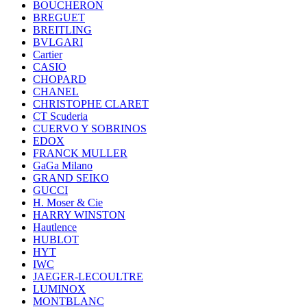
BOUCHERON
BREGUET
BREITLING
BVLGARI
Cartier
CASIO
CHOPARD
CHANEL
CHRISTOPHE CLARET
CT Scuderia
CUERVO Y SOBRINOS
EDOX
FRANCK MULLER
GaGa Milano
GRAND SEIKO
GUCCI
H. Moser & Cie
HARRY WINSTON
Hautlence
HUBLOT
HYT
IWC
JAEGER-LECOULTRE
LUMINOX
MONTBLANC