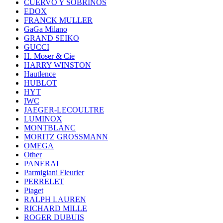
CUERVO Y SOBRINOS
EDOX
FRANCK MULLER
GaGa Milano
GRAND SEIKO
GUCCI
H. Moser & Cie
HARRY WINSTON
Hautlence
HUBLOT
HYT
IWC
JAEGER-LECOULTRE
LUMINOX
MONTBLANC
MORITZ GROSSMANN
OMEGA
Other
PANERAI
Parmigiani Fleurier
PERRELET
Piaget
RALPH LAUREN
RICHARD MILLE
ROGER DUBUIS