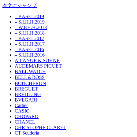
本文にジャンプ
– BASEL2019
– S.I.H.H.2019
– W.P.H.H.2018
– S.I.H.H.2018
– BASEL2017
– S.I.H.H.2017
– BASEL2016
– S.I.H.H.2016
A.LANGE & SOHNE
AUDEMARS PIGUET
BALL WATCH
BELL＆ROSS
BOUCHERON
BREGUET
BREITLING
BVLGARI
Cartier
CASIO
CHOPARD
CHANEL
CHRISTOPHE CLARET
CT Scuderia