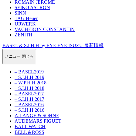
ROMAIN JEROME
SEIKO ASTRON
SINN
TAG Heuer
URWERK
VACHERON CONSTANTIN
ZENITH
BASEL & S.I.H.H by EYE EYE ISUZU 最新情報
メニュー
閉じる
– BASEL2019
– S.I.H.H.2019
– W.P.H.H.2018
– S.I.H.H.2018
– BASEL2017
– S.I.H.H.2017
– BASEL2016
– S.I.H.H.2016
A.LANGE & SOHNE
AUDEMARS PIGUET
BALL WATCH
BELL＆ROSS