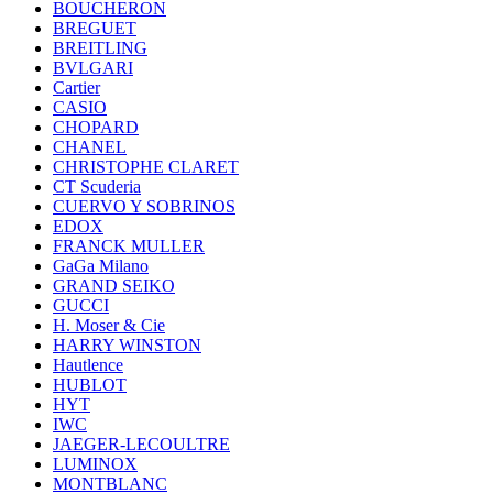
BOUCHERON
BREGUET
BREITLING
BVLGARI
Cartier
CASIO
CHOPARD
CHANEL
CHRISTOPHE CLARET
CT Scuderia
CUERVO Y SOBRINOS
EDOX
FRANCK MULLER
GaGa Milano
GRAND SEIKO
GUCCI
H. Moser & Cie
HARRY WINSTON
Hautlence
HUBLOT
HYT
IWC
JAEGER-LECOULTRE
LUMINOX
MONTBLANC