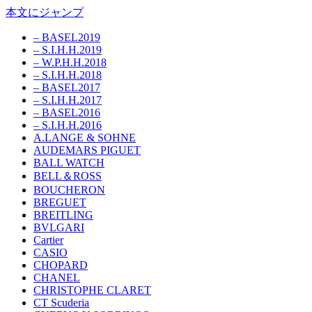
本文にジャンプ
– BASEL2019
– S.I.H.H.2019
– W.P.H.H.2018
– S.I.H.H.2018
– BASEL2017
– S.I.H.H.2017
– BASEL2016
– S.I.H.H.2016
A.LANGE & SOHNE
AUDEMARS PIGUET
BALL WATCH
BELL＆ROSS
BOUCHERON
BREGUET
BREITLING
BVLGARI
Cartier
CASIO
CHOPARD
CHANEL
CHRISTOPHE CLARET
CT Scuderia