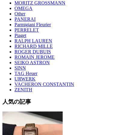
MORITZ GROSSMANN
OMEGA
Other
PANERAI
Parmigiani Fleurier
PERRELET
Piaget
RALPH LAUREN
RICHARD MILLE
ROGER DUBUIS
ROMAIN JEROME
SEIKO ASTRON
SINN
TAG Heuer
URWERK
VACHERON CONSTANTIN
ZENITH
人気の記事