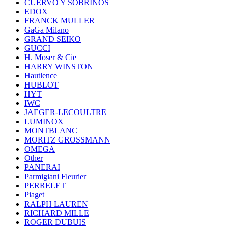
CUERVO Y SOBRINOS
EDOX
FRANCK MULLER
GaGa Milano
GRAND SEIKO
GUCCI
H. Moser & Cie
HARRY WINSTON
Hautlence
HUBLOT
HYT
IWC
JAEGER-LECOULTRE
LUMINOX
MONTBLANC
MORITZ GROSSMANN
OMEGA
Other
PANERAI
Parmigiani Fleurier
PERRELET
Piaget
RALPH LAUREN
RICHARD MILLE
ROGER DUBUIS