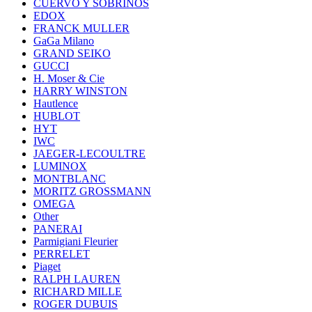
CUERVO Y SOBRINOS
EDOX
FRANCK MULLER
GaGa Milano
GRAND SEIKO
GUCCI
H. Moser & Cie
HARRY WINSTON
Hautlence
HUBLOT
HYT
IWC
JAEGER-LECOULTRE
LUMINOX
MONTBLANC
MORITZ GROSSMANN
OMEGA
Other
PANERAI
Parmigiani Fleurier
PERRELET
Piaget
RALPH LAUREN
RICHARD MILLE
ROGER DUBUIS