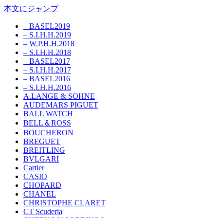
本文にジャンプ
– BASEL2019
– S.I.H.H.2019
– W.P.H.H.2018
– S.I.H.H.2018
– BASEL2017
– S.I.H.H.2017
– BASEL2016
– S.I.H.H.2016
A.LANGE & SOHNE
AUDEMARS PIGUET
BALL WATCH
BELL＆ROSS
BOUCHERON
BREGUET
BREITLING
BVLGARI
Cartier
CASIO
CHOPARD
CHANEL
CHRISTOPHE CLARET
CT Scuderia