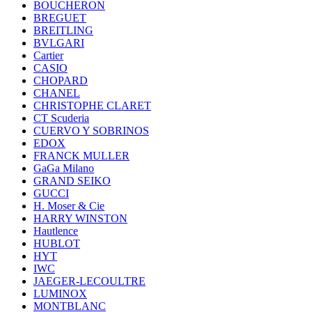
BOUCHERON
BREGUET
BREITLING
BVLGARI
Cartier
CASIO
CHOPARD
CHANEL
CHRISTOPHE CLARET
CT Scuderia
CUERVO Y SOBRINOS
EDOX
FRANCK MULLER
GaGa Milano
GRAND SEIKO
GUCCI
H. Moser & Cie
HARRY WINSTON
Hautlence
HUBLOT
HYT
IWC
JAEGER-LECOULTRE
LUMINOX
MONTBLANC