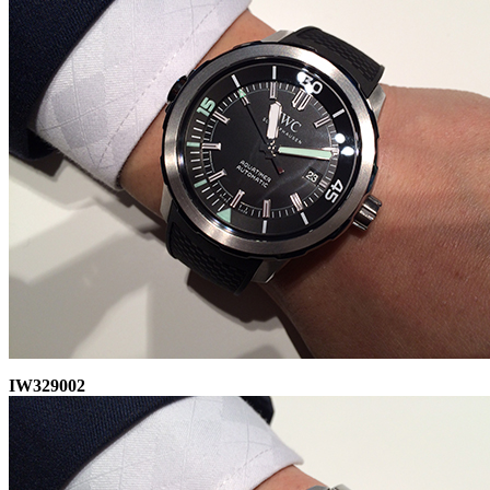
IW329002