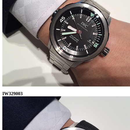
IW329003