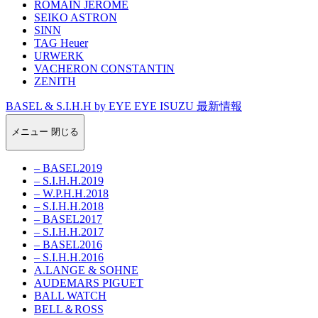
ROMAIN JEROME
SEIKO ASTRON
SINN
TAG Heuer
URWERK
VACHERON CONSTANTIN
ZENITH
BASEL & S.I.H.H by EYE EYE ISUZU 最新情報
メニュー
閉じる
– BASEL2019
– S.I.H.H.2019
– W.P.H.H.2018
– S.I.H.H.2018
– BASEL2017
– S.I.H.H.2017
– BASEL2016
– S.I.H.H.2016
A.LANGE & SOHNE
AUDEMARS PIGUET
BALL WATCH
BELL＆ROSS