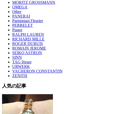
MORITZ GROSSMANN
OMEGA
Other
PANERAI
Parmigiani Fleurier
PERRELET
Piaget
RALPH LAUREN
RICHARD MILLE
ROGER DUBUIS
ROMAIN JEROME
SEIKO ASTRON
SINN
TAG Heuer
URWERK
VACHERON CONSTANTIN
ZENITH
人気の記事