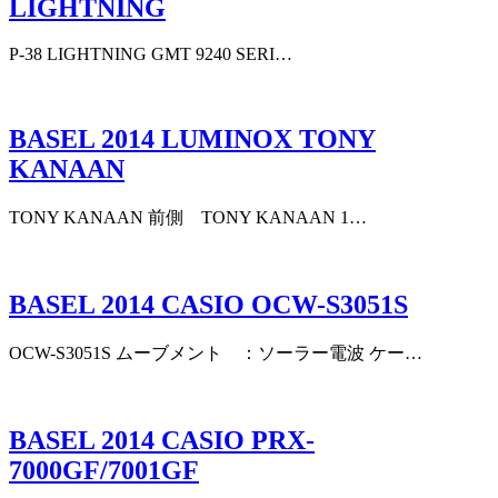
LIGHTNING
P-38 LIGHTNING GMT 9240 SERI…
BASEL 2014 LUMINOX TONY
KANAAN
TONY KANAAN 前側 TONY KANAAN 1…
BASEL 2014 CASIO OCW-S3051S
OCW-S3051S ムーブメント ：ソーラー電波 ケー…
BASEL 2014 CASIO PRX-
7000GF/7001GF