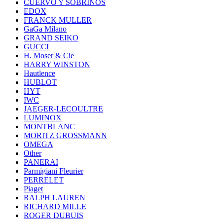
CUERVO Y SOBRINOS
EDOX
FRANCK MULLER
GaGa Milano
GRAND SEIKO
GUCCI
H. Moser & Cie
HARRY WINSTON
Hautlence
HUBLOT
HYT
IWC
JAEGER-LECOULTRE
LUMINOX
MONTBLANC
MORITZ GROSSMANN
OMEGA
Other
PANERAI
Parmigiani Fleurier
PERRELET
Piaget
RALPH LAUREN
RICHARD MILLE
ROGER DUBUIS