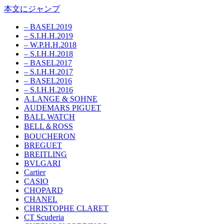
本文にジャンプ
– BASEL2019
– S.I.H.H.2019
– W.P.H.H.2018
– S.I.H.H.2018
– BASEL2017
– S.I.H.H.2017
– BASEL2016
– S.I.H.H.2016
A.LANGE & SOHNE
AUDEMARS PIGUET
BALL WATCH
BELL＆ROSS
BOUCHERON
BREGUET
BREITLING
BVLGARI
Cartier
CASIO
CHOPARD
CHANEL
CHRISTOPHE CLARET
CT Scuderia