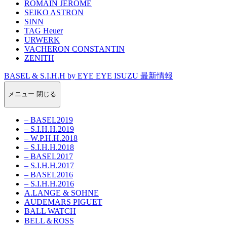
ROMAIN JEROME
SEIKO ASTRON
SINN
TAG Heuer
URWERK
VACHERON CONSTANTIN
ZENITH
BASEL & S.I.H.H by EYE EYE ISUZU 最新情報
メニュー
閉じる
– BASEL2019
– S.I.H.H.2019
– W.P.H.H.2018
– S.I.H.H.2018
– BASEL2017
– S.I.H.H.2017
– BASEL2016
– S.I.H.H.2016
A.LANGE & SOHNE
AUDEMARS PIGUET
BALL WATCH
BELL＆ROSS