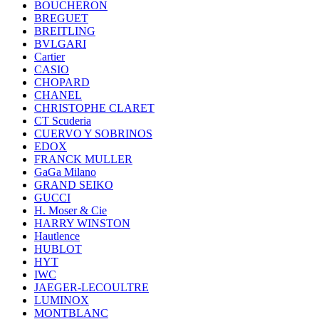
BOUCHERON
BREGUET
BREITLING
BVLGARI
Cartier
CASIO
CHOPARD
CHANEL
CHRISTOPHE CLARET
CT Scuderia
CUERVO Y SOBRINOS
EDOX
FRANCK MULLER
GaGa Milano
GRAND SEIKO
GUCCI
H. Moser & Cie
HARRY WINSTON
Hautlence
HUBLOT
HYT
IWC
JAEGER-LECOULTRE
LUMINOX
MONTBLANC