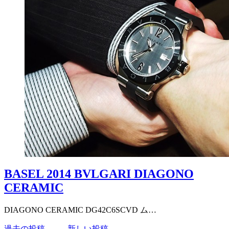
BASEL 2014 BVLGARI DIAGONO
CERAMIC
DIAGONO CERAMIC DG42C6SCVD ム…
過去の投稿 →
← 新しい投稿