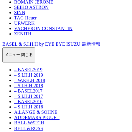
ROMAIN JEROME
SEIKO ASTRON
SINN
TAG Heuer
URWERK
VACHERON CONSTANTIN
ZENITH
BASEL & S.I.H.H by EYE EYE ISUZU 最新情報
メニュー
閉じる
– BASEL2019
– S.I.H.H.2019
– W.P.H.H.2018
– S.I.H.H.2018
– BASEL2017
– S.I.H.H.2017
– BASEL2016
– S.I.H.H.2016
A.LANGE & SOHNE
AUDEMARS PIGUET
BALL WATCH
BELL＆ROSS