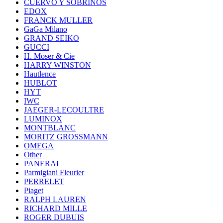
CUERVO Y SOBRINOS
EDOX
FRANCK MULLER
GaGa Milano
GRAND SEIKO
GUCCI
H. Moser & Cie
HARRY WINSTON
Hautlence
HUBLOT
HYT
IWC
JAEGER-LECOULTRE
LUMINOX
MONTBLANC
MORITZ GROSSMANN
OMEGA
Other
PANERAI
Parmigiani Fleurier
PERRELET
Piaget
RALPH LAUREN
RICHARD MILLE
ROGER DUBUIS