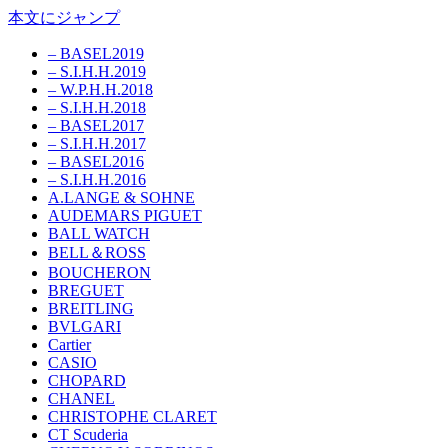
本文にジャンプ
– BASEL2019
– S.I.H.H.2019
– W.P.H.H.2018
– S.I.H.H.2018
– BASEL2017
– S.I.H.H.2017
– BASEL2016
– S.I.H.H.2016
A.LANGE & SOHNE
AUDEMARS PIGUET
BALL WATCH
BELL＆ROSS
BOUCHERON
BREGUET
BREITLING
BVLGARI
Cartier
CASIO
CHOPARD
CHANEL
CHRISTOPHE CLARET
CT Scuderia