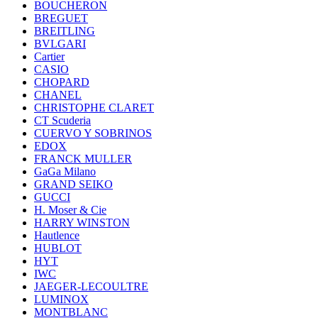
BOUCHERON
BREGUET
BREITLING
BVLGARI
Cartier
CASIO
CHOPARD
CHANEL
CHRISTOPHE CLARET
CT Scuderia
CUERVO Y SOBRINOS
EDOX
FRANCK MULLER
GaGa Milano
GRAND SEIKO
GUCCI
H. Moser & Cie
HARRY WINSTON
Hautlence
HUBLOT
HYT
IWC
JAEGER-LECOULTRE
LUMINOX
MONTBLANC