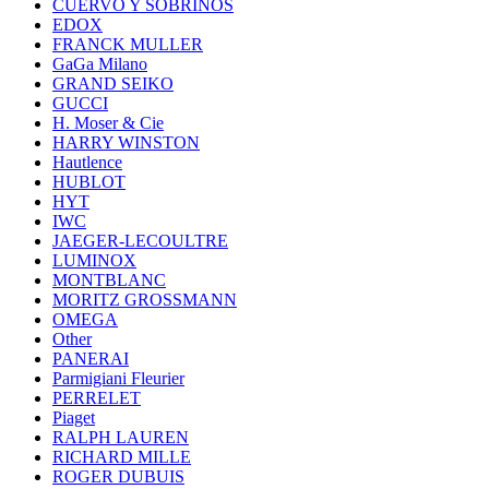
CUERVO Y SOBRINOS
EDOX
FRANCK MULLER
GaGa Milano
GRAND SEIKO
GUCCI
H. Moser & Cie
HARRY WINSTON
Hautlence
HUBLOT
HYT
IWC
JAEGER-LECOULTRE
LUMINOX
MONTBLANC
MORITZ GROSSMANN
OMEGA
Other
PANERAI
Parmigiani Fleurier
PERRELET
Piaget
RALPH LAUREN
RICHARD MILLE
ROGER DUBUIS