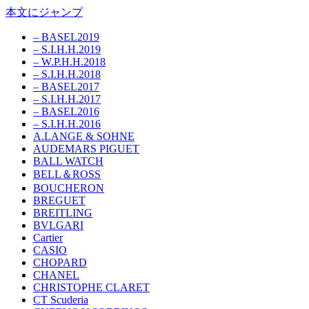
本文にジャンプ
– BASEL2019
– S.I.H.H.2019
– W.P.H.H.2018
– S.I.H.H.2018
– BASEL2017
– S.I.H.H.2017
– BASEL2016
– S.I.H.H.2016
A.LANGE & SOHNE
AUDEMARS PIGUET
BALL WATCH
BELL＆ROSS
BOUCHERON
BREGUET
BREITLING
BVLGARI
Cartier
CASIO
CHOPARD
CHANEL
CHRISTOPHE CLARET
CT Scuderia