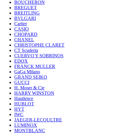
BOUCHERON
BREGUET
BREITLING
BVLGARI
Cartier
CASIO
CHOPARD
CHANEL
CHRISTOPHE CLARET
CT Scuderia
CUERVO Y SOBRINOS
EDOX
FRANCK MULLER
GaGa Milano
GRAND SEIKO
GUCCI
H. Moser & Cie
HARRY WINSTON
Hautlence
HUBLOT
HYT
IWC
JAEGER-LECOULTRE
LUMINOX
MONTBLANC