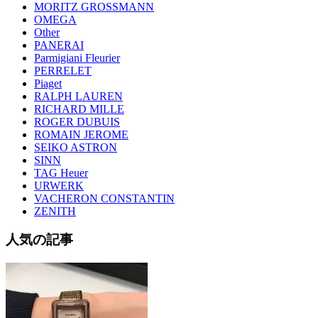
MORITZ GROSSMANN
OMEGA
Other
PANERAI
Parmigiani Fleurier
PERRELET
Piaget
RALPH LAUREN
RICHARD MILLE
ROGER DUBUIS
ROMAIN JEROME
SEIKO ASTRON
SINN
TAG Heuer
URWERK
VACHERON CONSTANTIN
ZENITH
人気の記事