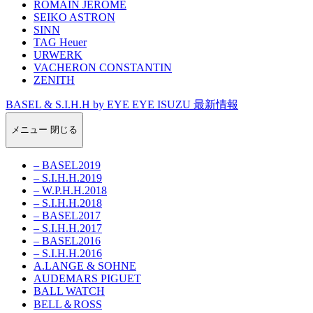
ROMAIN JEROME
SEIKO ASTRON
SINN
TAG Heuer
URWERK
VACHERON CONSTANTIN
ZENITH
BASEL & S.I.H.H by EYE EYE ISUZU 最新情報
メニュー
閉じる
– BASEL2019
– S.I.H.H.2019
– W.P.H.H.2018
– S.I.H.H.2018
– BASEL2017
– S.I.H.H.2017
– BASEL2016
– S.I.H.H.2016
A.LANGE & SOHNE
AUDEMARS PIGUET
BALL WATCH
BELL＆ROSS